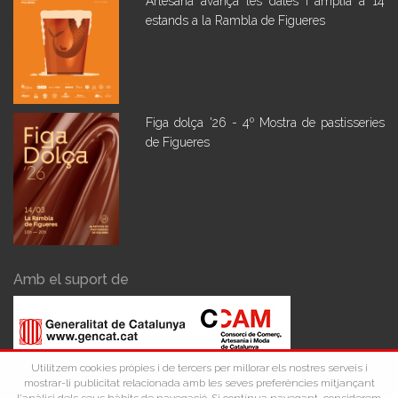
Artesana avança les dates i amplia a 14
estands a la Rambla de Figueres
Figa dolça '26 - 4º Mostra de pastisseries
de Figueres
Amb el suport de
Utilitzem cookies pròpies i de tercers per millorar els nostres serveis i
mostrar-li publicitat relacionada amb les seves preferències mitjançant