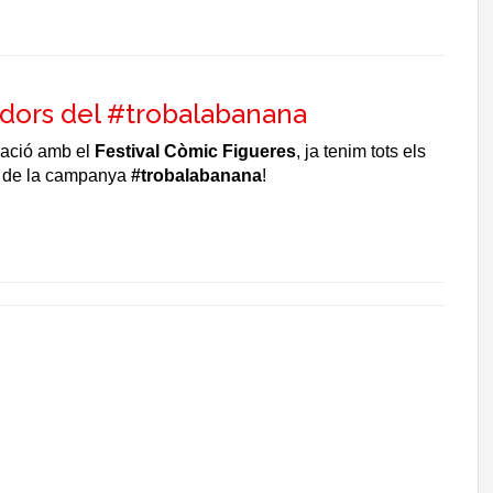
dors del #trobalabanana
ració amb el
Festival Còmic Figueres
, ja tenim tots els
 de la campanya
#trobalabanana
!