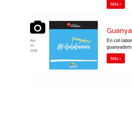
Més
Guanya
En col·labo
Apr
02,
guanyadors
2018
Més