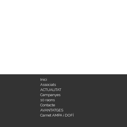
Inici
Associats
ACTUALITAT
Campanyes
10 raons
Contacte
AVANTATGES
Carnet AMPA i DOFÍ