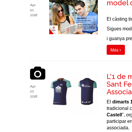
model d
Apr
10,
2018
El càsting t
Sigues mode
i guanya pre
Més
L'1 de 
Sant F
Apr
Associa
07,
2018
El
dimarts 
tradicional 
Castell
", o
participar 
associada.