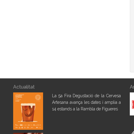
Actualitat
A
La 5a Fira Degustació de la Cervesa
Artesana avança les dates i amplia a
14 estands a la Rambla de Figueres