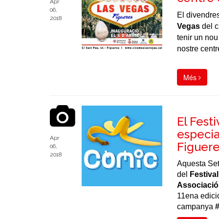
Apr
06,
El divendres
2018
Vegas
del c
tenir un nou
nostre centr
Més
El Fest
especia
Apr
Figuere
06,
2018
Aquesta Set
del
Festiva
Associació
11ena edici
campanya