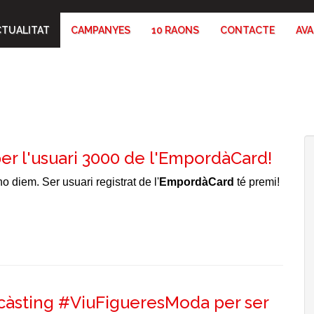
CTUALITAT
CAMPANYES
10 RAONS
CONTACTE
AV
er l'usuari 3000 de l'EmpordàCard!
 diem. Ser usuari registrat de l'
EmpordàCard
té premi!
càsting #ViuFigueresModa per ser