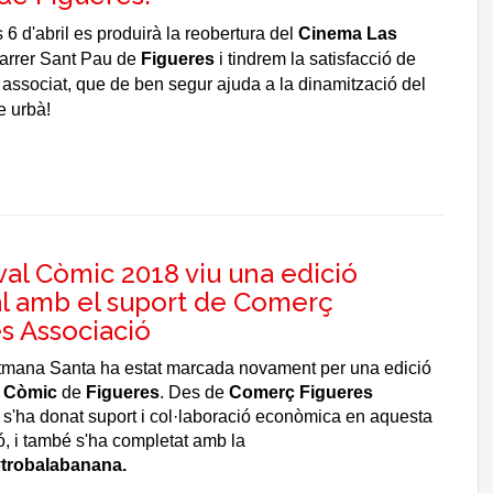
 6 d'abril es produirà la reobertura del
Cinema Las
arrer Sant Pau de
Figueres
i tindrem la satisfacció de
 associat, que de ben segur ajuda a la dinamització del
e urbà!
ival Còmic 2018 viu una edició
l amb el suport de Comerç
s Associació
mana Santa ha estat marcada novament per una edició
l Còmic
de
Figueres
. Des de
Comerç Figueres
s'ha donat suport i col·laboració econòmica en aquesta
ó, i també s'ha completat amb la
#trobalabanana.