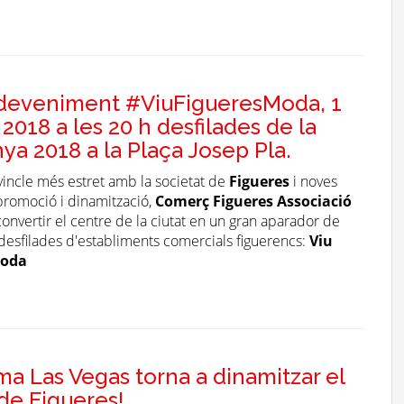
deveniment #ViuFigueresModa, 1
 2018 a les 20 h desfilades de la
a 2018 a la Plaça Josep Pla.
vincle més estret amb la societat de
Figueres
i noves
promoció i dinamització,
Comerç Figueres Associació
onvertir el centre de la ciutat en un gran aparador de
desfilades d'establiments comercials figuerencs:
Viu
Moda
ma Las Vegas torna a dinamitzar el
de Figueres!