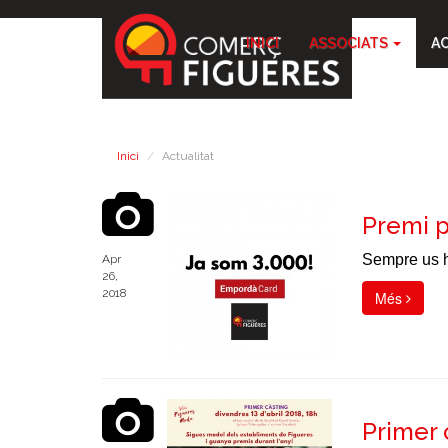
INICI
ASSOCIATS
A
Inici
Actualitat
Premi p
Sempre us ho
Apr
26,
2018
Més
Primer 