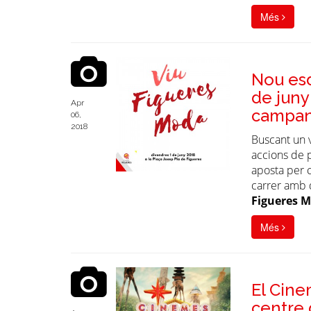
Més
Nou es
de juny
Apr
campany
06,
2018
Buscant un 
accions de 
aposta per c
carrer amb 
Figueres 
Més
El Cine
centre 