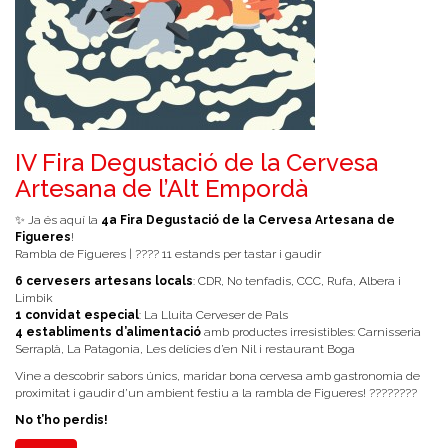
IV Fira Degustació de la Cervesa
Artesana de l’Alt Empordà
✨ Ja és aquí la
4a Fira Degustació de la Cervesa Artesana de
Figueres
!
Rambla de Figueres | ???? 11 estands per tastar i gaudir
6 cervesers artesans locals
: CDR, No tenfadis, CCC, Rufa, Albera i
Limbik
1 convidat especial
: La Lluita Cerveser de Pals
4 establiments d’alimentació
amb productes irresistibles: Carnisseria
Serraplà, La Patagonia, Les delícies d’en Nil i restaurant Boga
Vine a descobrir sabors únics, maridar bona cervesa amb gastronomia de
proximitat i gaudir d’un ambient festiu a la rambla de Figueres! ????????
No t’ho perdis!