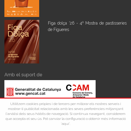
Figa dolça '26 - 4º Mostra de pastisseries
de Figueres
Amb el suport de
Utilitzem cookies pròpies i de tercers per millorar els nostres serveis i
mostrar-li publicitat relacionada amb les seves preferències mitjançant
l'anàlisi dels seus hàbits de navegació. Si contínua navegant, considerem
que accepta el seu ús. Pot canviar la configuració o obtenir més informació
‘aquí’.