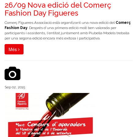
26/09 Nova edició del Comerç
Fashion Day Figueres
Comerç Figueres Associació està organitzant una nova edició del
Comerç
Fashion Day
. Després d'una primera edició molt ben valorada per
participants i assistents, l'entitat juntament amb Piubella Models treballa
per una segona edició encara més exitosa i participativa.
Més
Sep 02, 2015