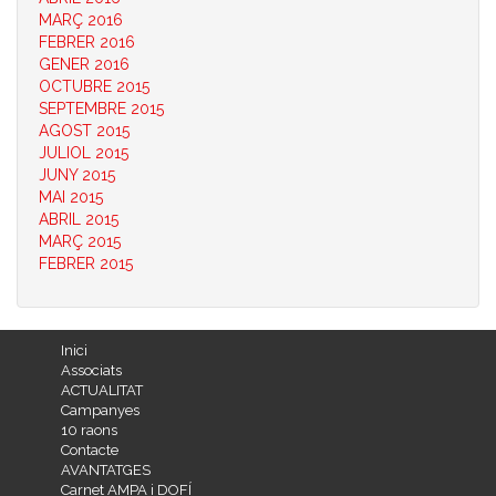
MARÇ 2016
FEBRER 2016
GENER 2016
OCTUBRE 2015
SEPTEMBRE 2015
AGOST 2015
JULIOL 2015
JUNY 2015
MAI 2015
ABRIL 2015
MARÇ 2015
FEBRER 2015
Inici
Associats
ACTUALITAT
Campanyes
10 raons
Contacte
AVANTATGES
Carnet AMPA i DOFÍ