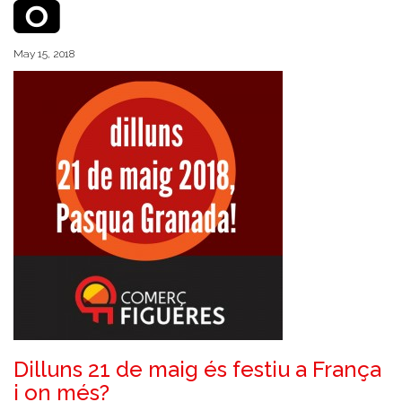
May 15, 2018
Dilluns 21 de maig és festiu a França
i on més?