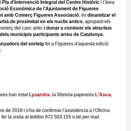
l
Pla d'Intervenció Integral del Centre Històric
i l'àrea
ció Econòmica de l'Ajuntament de Figueres
nt amb Comerç Figueres Associació
, és
dinamitzar el
rbà de proximitat
en els nuclis antics
, apropant els
comerç del casc antic
i donar a conèixer els atractius
s dels municipis participants arreu de Catalunya
.
anyadors del sorteig
fet a Figueres d'
aquesta edició
:
ores han estat
Lysandra
, la llibreria-papereria
L'Auca
,
re de 2018 i s'ha de confirmar l'assistència a l'Oficina
er la visita al telèfon 972 503 155 o bé per mail