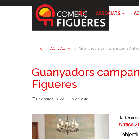
INICI
ASSOCIATS
A
Inici
ACTUALITAT
Guanyadors campanya Barris Antic
Guanyadors campanya
Figueres
Divendres, 20 de Juliol de 2018
Ja tenim
Antics 2
L'objecti