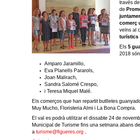
través de
de
Promo
juntame
comerç u
veïns al 
turístic
Els
5 gu
2018 són
Amparo Jaramillo,
Eva Planells Pararols,
Joan Malirach,
Sandra Salomé Crespo,
i Teresa Miquel Malé.
Els comerços que han repartit butlletes guanyad
Muy Mucho, Floristeria Almi i La Bona Compra.
El val es podrà utilitzar el dissabte 24 de novemb
Municipal de Turisme fins una setmana abans de f
a
turisme@figueres.org
.