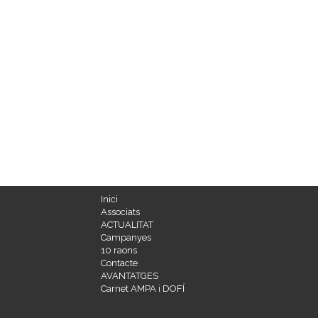
Inici
Associats
ACTUALITAT
Campanyes
10 raons
Contacte
AVANTATGES
Carnet AMPA i DOFÍ