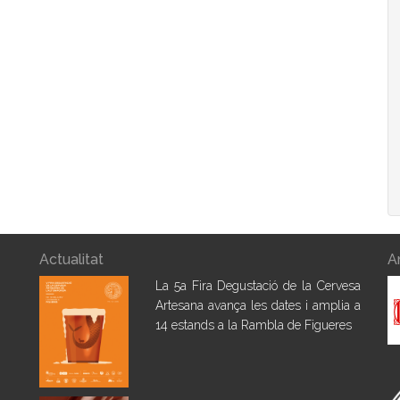
Actualitat
A
La 5a Fira Degustació de la Cervesa
Artesana avança les dates i amplia a
14 estands a la Rambla de Figueres