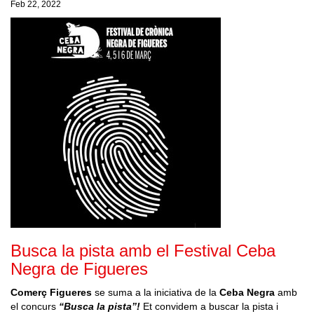
Feb 22, 2022
Busca la pista amb el Festival Ceba
Negra de Figueres
Comerç Figueres
se suma a la iniciativa de la
Ceba Negra
amb
el concurs
“Busca la pista”!
Et convidem a buscar la pista i