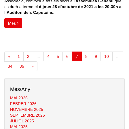
Associació, convoca a tots els socis a l’
Assemblea General
que
es durà a terme el
dijous 28 d'octubre de 2021 a les 20:30h a
l’Auditori dels Caputxins.
Més
«
1
2
...
4
5
6
7
8
9
10
...
34
35
»
Mes/Any
MAI 2026
FEBRER 2026
NOVEMBRE 2025
SEPTEMBRE 2025
JULIOL 2025
MAI 2025