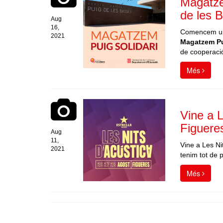
Magatze
de les 
Aug
16,
Comencem una
2021
Magatzem Pu
de cooperació
Més
Vine a 
Figuere
Aug
11,
Vine a Les N
2021
tenim tot de 
Més