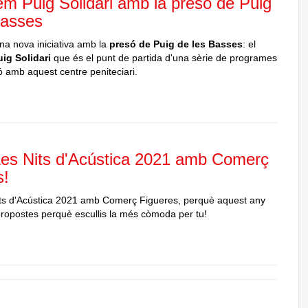
m Puig Solidari amb la presó de Puig
Basses
 nova iniciativa amb la
presó de Puig de les Basses
: el
ig Solidari
que és el punt de partida d'una sèrie de programes
 amb aquest centre peniteciari.
Les Nits d'Acústica 2021 amb Comerç
s!
its d'Acústica 2021 amb Comerç Figueres, perquè aquest any
propostes perquè escullis la més còmoda per tu!