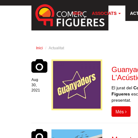
INICI
ASSOCIATS
AC
Inici
Actualitat
Guanyad
L'Acúst
Aug
30,
El jurat del
Co
2021
Figueres
escu
presentat.
Més