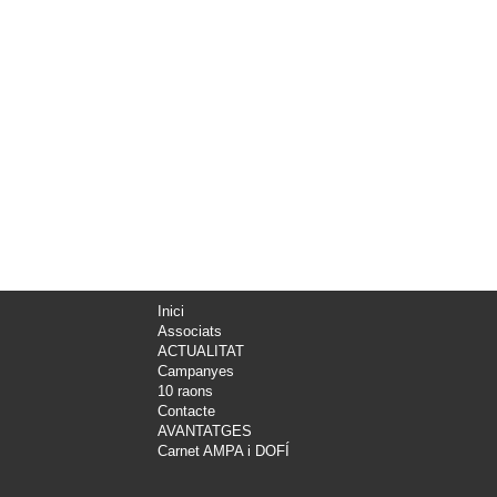
Inici
Associats
ACTUALITAT
Campanyes
10 raons
Contacte
AVANTATGES
Carnet AMPA i DOFÍ