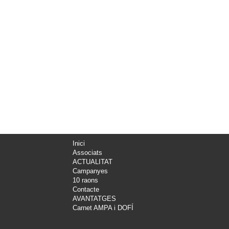
Inici
Associats
ACTUALITAT
Campanyes
10 raons
Contacte
AVANTATGES
Carnet AMPA i DOFÍ