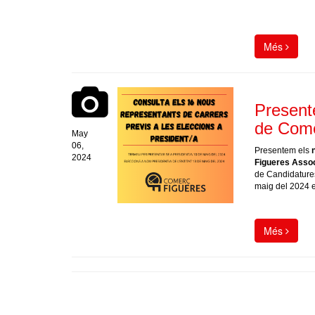
Més
Present
de Come
May
06,
Presentem els
2024
Figueres Asso
de Candidatures 
maig del 2024 
Més