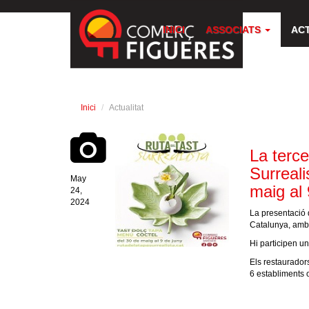
INICI
ASSOCIATS
AC
Inici
Actualitat
La terce
Surreali
May
maig al 
24,
2024
La presentació 
Catalunya, amb 
Hi participen un
Els restaurador
6 establiments 