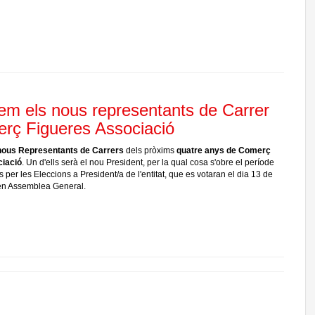
em els nous representants de Carrer
rç Figueres Associació
nous Representants de Carrers
dels pròxims
quatre anys
de Comerç
ciació
. Un d'ells serà el nou President, per la qual cosa s'obre el període
per les Eleccions a President/a de l'entitat, que es votaran el dia 13 de
en Assemblea General.