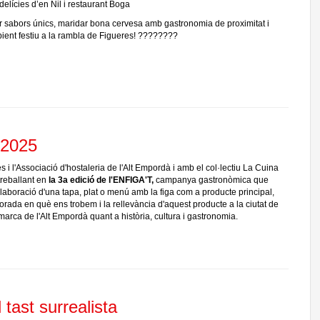
elícies d’en Nil i restaurant Boga
r sabors únics, maridar bona cervesa amb gastronomia de proximitat i
ient festiu a la rambla de Figueres! ????????
 2025
i l'Associació d'hostaleria de l'Alt Empordà i amb el col·lectiu La Cuina
treballant en
la 3a edició de l'ENFIGA'T,
campanya gastronòmica que
elaboració d'una tapa, plat o menú amb la figa com a producte principal,
rada en què ens trobem i la rellevància d'aquest producte a la ciutat de
marca de l'Alt Empordà quant a història, cultura i gastronomia.
 tast surrealista