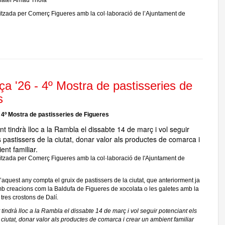
later Arnau Triola
nitzada per Comerç Figueres amb la col·laboració de l’Ajuntament de
ça '26 - 4º Mostra de pastisseries de
s
- 4º Mostra de pastisseries de Figueres
t tindrà lloc a la Rambla el dissabte 14 de març i vol seguir
s pastissers de la ciutat, donar valor als productes de comarca i
ent familiar.
nitzada per Comerç Figueres amb la col·laboració de l'Ajuntament de
’aquest any compta el gruix de pastissers de la ciutat, que anteriorment ja
mb creacions com la Baldufa de Figueres de xocolata o les galetes amb la
tres crostons de Dalí.
indrà lloc a la Rambla el dissabte 14 de març i vol seguir potenciant els
 ciutat, donar valor als productes de comarca i crear un ambient familiar