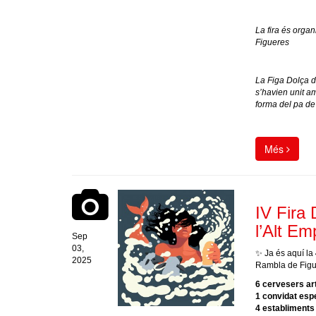
La fira és orga
Figueres
La Figa Dolça d
s’havien unit a
forma del pa de
Més
IV Fira
l’Alt E
Sep
03,
✨ Ja és aquí la
2025
Rambla de Figue
6 cervesers ar
1 convidat esp
4 establiments