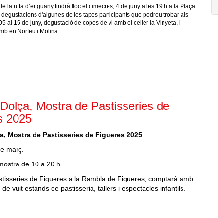
e la ruta d’enguany tindrà lloc el dimecres, 4 de juny a les 19 h a la Plaça
degustacions d'algunes de les tapes participants que podreu trobar als
05 al 15 de juny, degustació de copes de vi amb el celler la Vinyeta, i
mb en Norfeu i Molina.
 Dolça, Mostra de Pastisseries de
s 2025
a, Mostra de Pastisseries de Figueres 2025
de març.
mostra de 10 a 20 h.
stisseries de Figueres a la Rambla de Figueres, comptarà amb
ó de vuit estands de pastisseria, tallers i espectacles infantils.