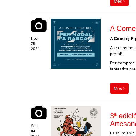
Més
A Comer
A Comerç Fig
Nov
29,
A les nostres
2024
premi!
️Per compres 
fantàstics pr
Més
3ª edici
Artesan
Sep
04,
Us anunciem que