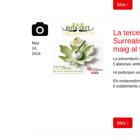
Més
La terce
Surreali
May
maig al 
24,
2024
La presentació 
Catalunya, amb 
Hi participen un
Els restaurador
6 establiments 
Més