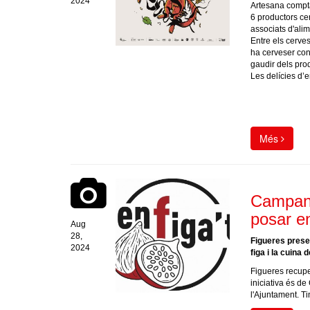
2024
Artesana compta
6 productors ce
associats d'alim
Entre els cerve
ha cerveser conv
gaudir dels pro
Les delícies d’en
Més
Campany
posar en
Aug
28,
Figueres prese
2024
figa i la cuina 
Figueres recupe
iniciativa és d
l'Ajuntament. Ti