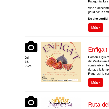
Patagonia, Les d
Vine a descobri
gaudir d’un amb
No t’ho perdis!
Més
Enfiga't
Comerç Figueres 
Jul
del Vent estem 
15,
consisteix en l'
2025
donada la tempo
Figueres i la co
Més
Ruta del