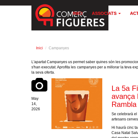
INICI
ASSOCIATS
AC
Inici
Campanyes
L'apartat Campanyes us permet saber quines són les promocio
s'han executat. Aprofita les campanyes per a millorar la teva 
la seva oferta.
La 5a F
avança l
May
Rambla 
14,
2026
Se celebrarà el 
artesans cerves
Hi haurà cinc ta
Casa Natal Salv