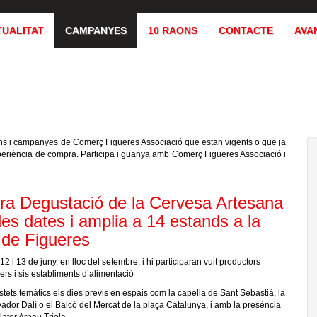
TUALITAT
CAMPANYES
10 RAONS
CONTACTE
AVA
ns i campanyes de Comerç Figueres Associació que estan vigents o que ja
experiència de compra. Participa i guanya amb Comerç Figueres Associació i
ira Degustació de la Cervesa Artesana
es dates i amplia a 14 estands a la
de Figueres
12 i 13 de juny, en lloc del setembre, i hi participaran vuit productors
ers i sis establiments d’alimentació
stets temàtics els dies previs en espais com la capella de Sant Sebastià, la
ador Dalí o el Balcó del Mercat de la plaça Catalunya, i amb la presència