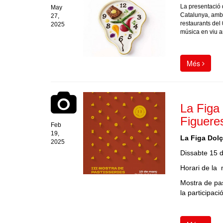
La presentació d
May
Catalunya, amb 
27,
restaurants del 
2025
música en viu a
Més
La Figa
Figuere
Feb
19,
La Figa Dolç
2025
Dissabte 15 
Horari de la 
Mostra de pa
la participaci