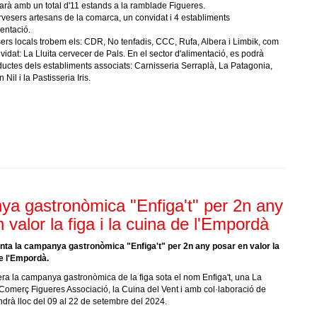
rà amb un total d'11 estands a la ramblade Figueres.
rvesers artesans de la comarca, un convidat i 4 establiments
entació.
sers locals trobem els: CDR, No tenfadis, CCC, Rufa, Albera i Limbik, com
idat: La Lluita cervecer de Pals. En el sector d'alimentació, es podrà
ductes dels establiments associats: Carnisseria Serraplà, La Patagonia,
 Nil i la Pastisseria Iris.
a gastronòmica "Enfiga't" per 2n any
 valor la figa i la cuina de l'Empordà
nta la campanya gastronòmica "Enfiga't" per 2n any posar en valor la
de l'Empordà.
ra la campanya gastronòmica de la figa sota el nom Enfiga't, una La
e Comerç Figueres Associació, la Cuina del Vent i amb col·laboració de
ndrà lloc del 09 al 22 de setembre del 2024.