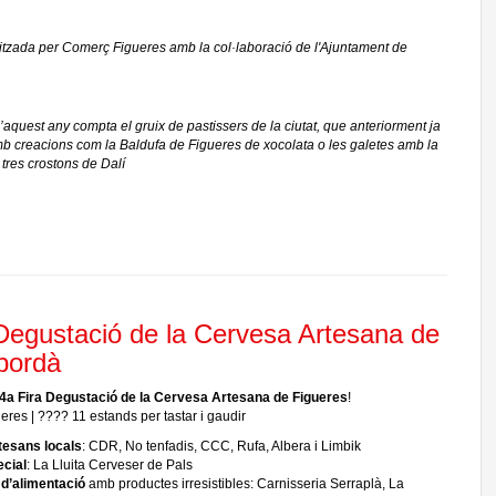
nitzada per Comerç Figueres amb la col·laboració de l'Ajuntament de
’aquest any compta el gruix de pastissers de la ciutat, que anteriorment ja
mb creacions com la Baldufa de Figueres de xocolata o les galetes amb la
 tres crostons de Dalí
 Degustació de la Cervesa Artesana de
mpordà
4a Fira Degustació de la Cervesa Artesana de Figueres
!
res | ???? 11 estands per tastar i gaudir
tesans locals
: CDR, No tenfadis, CCC, Rufa, Albera i Limbik
ecial
: La Lluita Cerveser de Pals
 d’alimentació
amb productes irresistibles: Carnisseria Serraplà, La