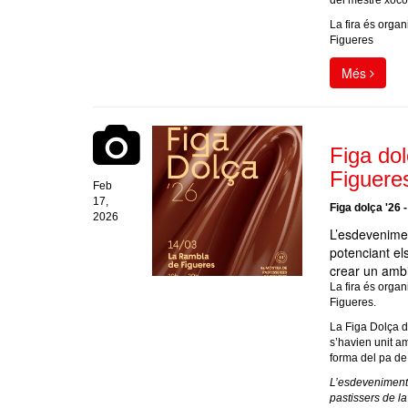
del mestre xoco
La fira és orga
Figueres
Més
Figa dol
Figuere
Feb
17,
Figa dolça '26 
2026
L’esdevenimen
potenciant el
crear un ambi
La fira és orga
Figueres.
La Figa Dolça d
s’havien unit a
forma del pa de 
L’esdeveniment t
pastissers de la