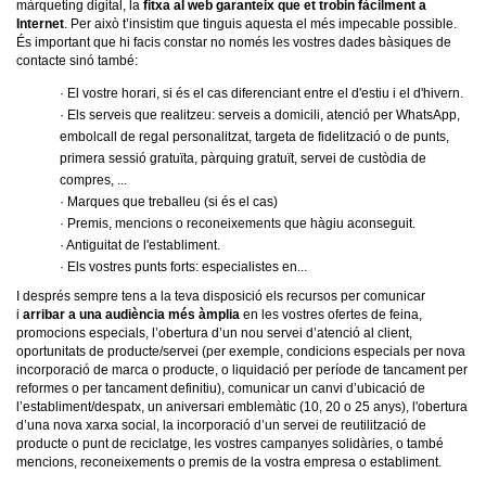
màrqueting digital, la
fitxa al web garanteix que et trobin fàcilment a
Internet
. Per això t’insistim que tinguis aquesta el més impecable possible.
És important que hi facis constar no només les vostres dades bàsiques de
contacte sinó també:
· El vostre horari, si és el cas diferenciant entre el d'estiu i el d'hivern.
· Els serveis que realitzeu: serveis a domicili, atenció per WhatsApp,
embolcall de regal personalitzat, targeta de fidelització o de punts,
primera sessió gratuïta, pàrquing gratuït, servei de custòdia de
compres, ...
· Marques que treballeu (si és el cas)
· Premis, mencions o reconeixements que hàgiu aconseguit.
· Antiguitat de l'establiment.
· Els vostres punts forts: especialistes en...
I després sempre tens a la teva disposició els recursos per comunicar
i
arribar a una audiència més àmplia
en les vostres ofertes de feina,
promocions especials, l’obertura d’un nou servei d’atenció al client,
oportunitats de producte/servei (per exemple, condicions especials per nova
incorporació de marca o producte, o liquidació per període de tancament per
reformes o per tancament definitiu), comunicar un canvi d’ubicació de
l’establiment/despatx, un aniversari emblemàtic (10, 20 o 25 anys), l'obertura
d’una nova xarxa social, la incorporació d’un servei de reutilització de
producte o punt de reciclatge, les vostres campanyes solidàries, o també
mencions, reconeixements o premis de la vostra empresa o establiment.