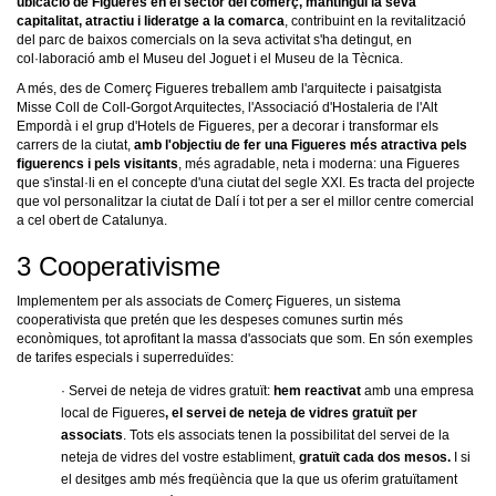
ubicació de Figueres en el sector del comerç, mantingui la seva
capitalitat, atractiu i lideratge a la comarca
, contribuint en la revitalització
del parc de baixos comercials on la seva activitat s'ha detingut, en
col·laboració amb el Museu del Joguet i el Museu de la Tècnica.
A més, des de Comerç Figueres treballem amb l'arquitecte i paisatgista
Misse Coll de Coll-Gorgot Arquitectes, l'Associació d'Hostaleria de l'Alt
Empordà i el grup d'Hotels de Figueres, per a decorar i transformar els
carrers de la ciutat,
amb l'objectiu de fer una Figueres més atractiva pels
figuerencs i pels visitants
, més agradable, neta i moderna: una Figueres
que s'instal·li en el concepte d'una ciutat del segle XXI. Es tracta del projecte
que vol personalitzar la ciutat de Dalí i tot per a ser el millor centre comercial
a cel obert de Catalunya.
3 Cooperativisme
Implementem per als associats de Comerç Figueres, un sistema
cooperativista que pretén que les despeses comunes surtin més
econòmiques, tot aprofitant la massa d'associats que som. En són exemples
de tarifes especials i superreduïdes:
· Servei de neteja de vidres gratuït:
hem reactivat
amb una empresa
local de Figueres
,
el servei de neteja de vidres gratuït per
associats
. Tots els associats tenen la possibilitat del servei de la
neteja de vidres del vostre establiment,
gratuït cada dos mesos.
I si
el desitges amb més freqüència que la que us oferim gratuïtament