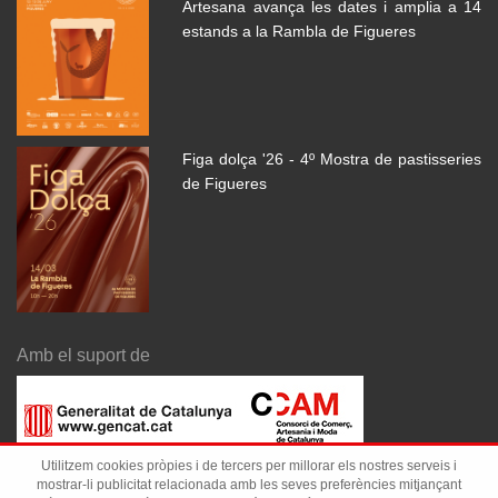
Artesana avança les dates i amplia a 14
estands a la Rambla de Figueres
Figa dolça '26 - 4º Mostra de pastisseries
de Figueres
Amb el suport de
Utilitzem cookies pròpies i de tercers per millorar els nostres serveis i
mostrar-li publicitat relacionada amb les seves preferències mitjançant