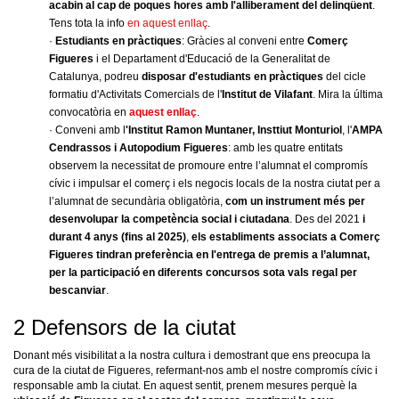
acabin al cap de poques hores amb l'alliberament del delinqüent
.
Tens tota la info
en aquest enllaç
.
·
Estudiants en pràctiques
: Gràcies al conveni entre
Comerç
Figueres
i el Departament d'Educació de la Generalitat de
Catalunya, podreu
disposar
d'estudiants en pràctiques
del cicle
formatiu d'Activitats Comercials de l'
Institut de Vilafant
. Mira la última
convocatòria en
aquest enllaç
.
· Conveni amb l
'Institut Ramon Muntaner,
Insttiut Monturiol
, l'
AMPA
Cendrassos i Autopodium Figueres
: amb les quatre entitats
observem la necessitat de promoure entre l’alumnat el compromís
cívic i impulsar el comerç i els negocis locals de la nostra ciutat per a
l’alumnat de secundària obligatòria,
com un instrument més per
desenvolupar la competència social i ciutadana
. Des del 2021
i
durant 4 anys (fins al 2025)
,
els establiments associats a Comerç
Figueres tindran preferència en l'entrega de premis a l’alumnat,
per la participació en diferents concursos sota vals regal per
bescanviar
.
2 Defensors de la ciutat
Donant més visibilitat a la nostra cultura i demostrant que ens preocupa la
cura de la ciutat de Figueres, refermant-nos amb el nostre compromís cívic i
responsable amb la ciutat. En aquest sentit, prenem mesures perquè la