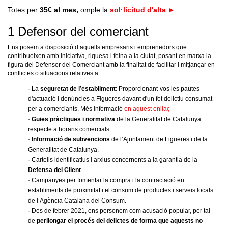
Totes per
35€ al mes,
omple
la
sol·licitud d'alta ►
1 Defensor del comerciant
Ens posem a disposició d’aquells empresaris i emprenedors que
contribueixen amb iniciativa, riquesa i feina a la ciutat, posant en marxa la
figura del Defensor del Comerciant amb la finalitat de facilitar i mitjançar en
conflictes o situacions relatives a:
· La
seguretat de l’establiment
: Proporcionant-vos les pautes
d'actuació i denúncies a Figueres davant d'un fet delictiu consumat
per a comerciants. Més informació
en aquest enllaç
·
Guies pràctiques i normativa
de la Generalitat de Catalunya
respecte a horaris comercials.
·
Informació de subvencions
de l’Ajuntament de Figueres i de la
Generalitat de Catalunya.
· Cartells identificatius i arxius concernents a la garantia de la
Defensa del Client
.
· Campanyes per fomentar la compra i la contractació en
establiments de proximitat i el consum de productes i serveis locals
de l’Agència Catalana del Consum.
· Des de febrer 2021, ens personem com acusació popular, per tal
de
perllongar el procés del delictes de forma que aquests no