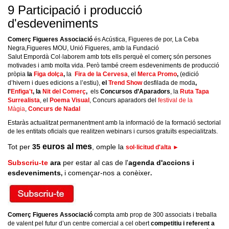
9 Participació i producció
d'esdeveniments
Comerç Figueres Associació
és Acústica, Figueres de por, La Ceba
Negra,Figueres MOU, Unió Figueres, amb la Fundació
Salut Empordà Col·laborem amb tots ells perquè el comerç són persones
motivades i amb molta vida. Però també creem esdeveniments de producció
pròpia
la
Figa dolça
,
la
Fira de la Cervesa
, el
Merca Promo
,
(edició
d’hivern i dues edicions a l’estiu),
el
Trend Show
desfilada de moda
,
l'
Enfiga't
, la
Nit del Comerç
,
els
Concursos d’Aparadors
, la
Ruta Tapa
Surrealista
, el
Poema Visual
, Concurs aparadors del
festival de la
Màgia
,
Concurs de Nadal
Estaràs actualitzat permanentment amb la informació de la formació sectorial
de les entitats oficials que realitzen webinars i cursos gratuïts especialitzats.
euros al mes
Tot per
35
, omple
la
sol·licitud d'alta ►
Subscriu-te
ara
per estar al cas de l'
agenda d'accions i
esdeveniments
i començar-nos a conèixer
,
.
Comerç Figueres Associació
compta amb prop de 300 associats i treballa
de valent pel futur d’un centre comercial a cel obert
competitiu i referent a