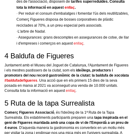
des de l'associació, disposem de
tarifes superreduïdes
. Consulta
tota la informació en aquest
enllaç
.
· Per reduir el consum d'embalatges i fomentar l'ús dels reutilitzables,
Comerç Figueres disposa de bosses corporatives de plàstic
reciclades al 70%, a un preu especial pels associats.
·L'arbre de Nadal.
· Assegurances: grans descomptes en assegurances de cotxe, de llar
i d'empreses i comerços en aquest
enllaç
.
4 Baldufa de Figueres
Juntament amb el Museu del Joguet de Catalunya, l'Ajuntament de Figueres
i els mestres pastissers de la ciutat, som els
ideòlegs, productors i
promotors del nou record gastronòmic de la ciutat: la baldufa de xocolata
#baldufadefigueres
. Una acció que en els primers 15 dies de la seva
posada en marxa al 2021 va aconseguit una venda de 10.000 unitats.
Consulta tota la informació en aquest
enllaç
.
5 Ruta de la tapa Surrealista
Comerç Figueres Associació
, és l'ideòleg de la 1ª Ruta de la Tapa
Surrealista.
Els establiments participants preparen una
tapa inspirada en el
geni de Figueres maridada amb una copa de vi de l'Empordà a un preu de
4 euros
. D'aquesta manera la gastronomia es converteix en un motiu més
per visitar la zona i endinsar-nos una mica més en l'univers surrealista. A