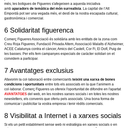
més, les botigues de Figueres s'afegeixen a aquesta iniciativa
amb
aparadors de temàtica del món surrealista
. La capital de l’Alt
Empordà pot ser una vegada més, el destí de la nostra escapada cultural,
gastronòmica i comercial.
6 Solidaritat figuerenca
Comerç Figueres Associació és solidària amb les entitats de la zona com
Creu Roja Figueres, Fundació Privada Altem, Associació Malalts d’Alzheimer,
ACEE Catalunya contra el càncer, Amics del Castell, Cor Fi, El Dofí, Puig de
les basses. Per ells fem campanyes especials de caràcter solidari on et
convidem a participar.
7 Avantatges exclusius
Afavorim la col·laboració entre comerciants
teixint una xarxa de bones
condicions i oportunitats
entre tots els associats en la que t’animem a
col·laborar. Comerç Figueres us ofereix l'oportunitat de difondre en l'apartat
AVANTATGES
del web, en les nostres xarxes socials i en totes les nostres
newsletters, els convenis que oferiu pels associats. Una bona forma de
comunicar i publicitar la vostra empresa i tenir rèdits comercials.
8 Visibilitat a Internet i a xarxes socials
Si ets un petit establiment sense web ni estratègia en xarxes socials o en