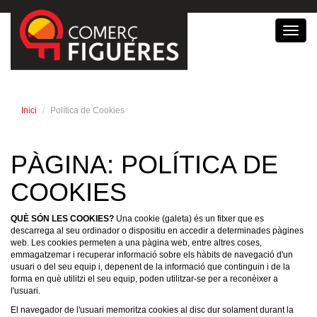
Toggl
navig
Inici
Política de Cookies
PÀGINA: POLÍTICA DE
COOKIES
QUÈ SÓN LES COOKIES?
Una cookie (galeta) és un fitxer que es
descarrega al seu ordinador o dispositiu en accedir a determinades pàgines
web. Les cookies permeten a una pàgina web, entre altres coses,
emmagatzemar i recuperar informació sobre els hàbits de navegació d'un
usuari o del seu equip i, depenent de la informació que continguin i de la
forma en què utilitzi el seu equip, poden utilitzar-se per a reconèixer a
l'usuari.
El navegador de l'usuari memoritza cookies al disc dur solament durant la