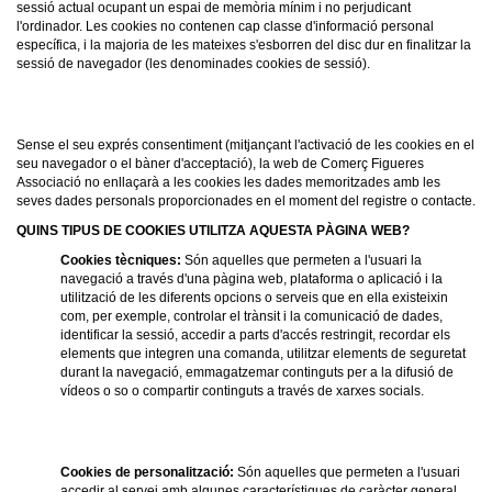
sessió actual ocupant un espai de memòria mínim i no perjudicant
l'ordinador. Les cookies no contenen cap classe d'informació personal
específica, i la majoria de les mateixes s'esborren del disc dur en finalitzar la
sessió de navegador (les denominades cookies de sessió).
Sense el seu exprés consentiment (mitjançant l'activació de les cookies en el
seu navegador o el bàner d'acceptació), la web de Comerç Figueres
Associació no enllaçarà a les cookies les dades memoritzades amb les
seves dades personals proporcionades en el moment del registre o contacte.
QUINS TIPUS DE COOKIES UTILITZA AQUESTA PÀGINA WEB?
Cookies tècniques:
Són aquelles que permeten a l'usuari la
navegació a través d'una pàgina web, plataforma o aplicació i la
utilització de les diferents opcions o serveis que en ella existeixin
com, per exemple, controlar el trànsit i la comunicació de dades,
identificar la sessió, accedir a parts d'accés restringit, recordar els
elements que integren una comanda, utilitzar elements de seguretat
durant la navegació, emmagatzemar continguts per a la difusió de
vídeos o so o compartir continguts a través de xarxes socials.
Cookies de personalització:
Són aquelles que permeten a l'usuari
accedir al servei amb algunes característiques de caràcter general