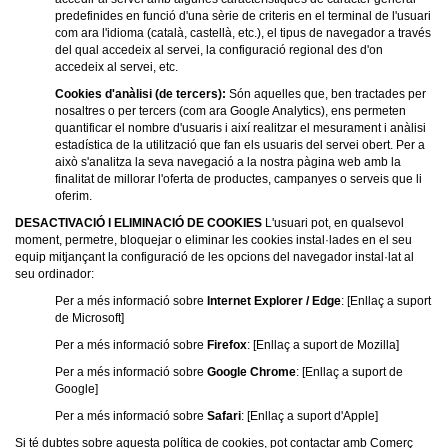
predefinides en funció d'una sèrie de criteris en el terminal de l'usuari
com ara l'idioma (català, castellà, etc.), el tipus de navegador a través
del qual accedeix al servei, la configuració regional des d'on
accedeix al servei, etc.
Cookies d'anàlisi (de tercers):
Són aquelles que, ben tractades per
nosaltres o per tercers (com ara Google Analytics), ens permeten
quantificar el nombre d'usuaris i així realitzar el mesurament i anàlisi
estadística de la utilització que fan els usuaris del servei obert. Per a
això s'analitza la seva navegació a la nostra pàgina web amb la
finalitat de millorar l'oferta de productes, campanyes o serveis que li
oferim.
DESACTIVACIÓ I ELIMINACIÓ DE COOKIES
L'usuari pot, en qualsevol
moment, permetre, bloquejar o eliminar les cookies instal·lades en el seu
equip mitjançant la configuració de les opcions del navegador instal·lat al
seu ordinador:
Per a més informació sobre
Internet Explorer / Edge
: [Enllaç a suport
de Microsoft]
Per a més informació sobre
Firefox
: [Enllaç a suport de Mozilla]
Per a més informació sobre
Google Chrome
: [Enllaç a suport de
Google]
Per a més informació sobre
Safari
: [Enllaç a suport d'Apple]
Si té dubtes sobre aquesta política de cookies, pot contactar amb Comerç