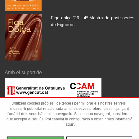
Figa dolça '26 - 4º Mostra de pastisseries
de Figueres
Amb el suport de
Utilitzem cookies pròpies i de tercers per millorar els nostres serveis i
mostrar-li publicitat relacionada amb les seves preferències mitjançant
l'anàlisi dels seus hàbits de navegació. Si contínua navegant, considerem
que accepta el seu ús. Pot canviar la configuració o obtenir més informació
‘aquí’.