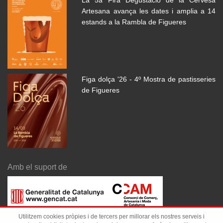
La 5a Fira Degustació de la Cervesa
Artesana avança les dates i amplia a 14
estands a la Rambla de Figueres
Figa dolça '26 - 4º Mostra de pastisseries
de Figueres
Amb el suport de
Utilitzem cookies pròpies i de tercers per millorar els nostres serveis i