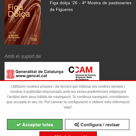
Figa dolça '26 - 4º Mostra de pastisseries
de Figueres
Amb el suport de
Utilitzem cookies pròpies i de tercers per millorar els nostres serveis i
mostrar-li publicitat relacionada amb les seves preferències mitjançant
l'anàlisi dels seus hàbits de navegació. Si contínua navegant, considerem
que accepta el seu ús. Pot canviar la configuració o obtenir més informació
‘aquí’.
Acceptar totes
Configura / revisar
Copyright ©Comerç Figueres 2026