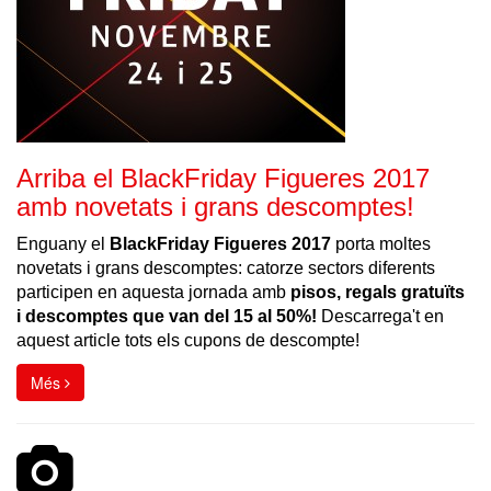
Arriba el BlackFriday Figueres 2017
amb novetats i grans descomptes!
Enguany el
BlackFriday Figueres 2017
porta moltes
novetats i grans descomptes:
catorze sectors diferents
participen en aquesta jornada amb
pisos, regals gratuïts
i descomptes que van del 15 al 50%!
Descarrega't en
aquest article tots els cupons de descompte!
Més