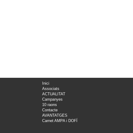
Inici
Associats
ACTUALITAT
Campanyes
10 raons
Contacte
AVANTATGES
Carnet AMPA i DOFÍ