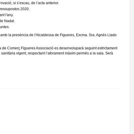
ovació, si s’escau, de l’acta anterior.
ressupostos 2020.
nt l'any.
e Nadal.
untes.
mb la presència de l'Alcaldessa de Figueres, Excma. Sra. Agnés Llado
 de Comerç Figueres Associació es desenvoluparà seguint estrictament
 sanitària vigent, respectant l’aforament màxim permès a la sala. Serà