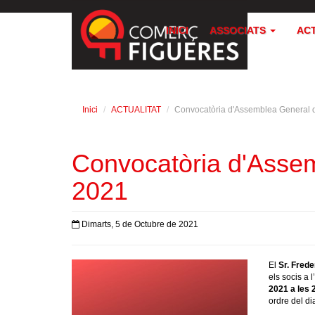
INICI
ASSOCIATS
AC
Inici
ACTUALITAT
Convocatòria d'Assemblea General 
Convocatòria d'Asse
2021
Dimarts, 5 de Octubre de 2021
El
Sr. Frede
els socis a l’
2021 a les 
ordre del di