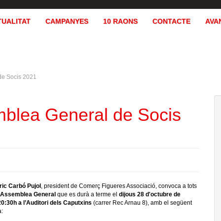
TUALITAT
CAMPANYES
10 RAONS
CONTACTE
AVA
de Socis 2021
mblea General de Socis
ric Carbó Pujol
, president de Comerç Figueres Associació, convoca a tots
Assemblea General
que es durà a terme el
dijous 28 d'octubre de
20:30h a l’Auditori dels Caputxins
(carrer Rec Arnau 8), amb el següent
a: