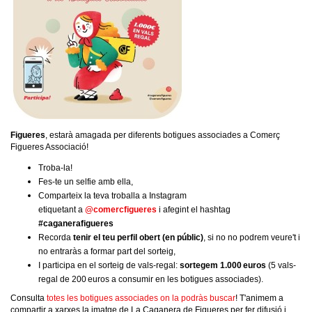
Figueres
, estarà amagada per diferents botigues associades a Comerç
Figueres Associació!
Troba-la!
Fes-te un selfie amb ella,
Comparteix la teva troballa a Instagram
etiquetant a
@comercfigueres
i afegint el hashtag
#caganerafigueres
Recorda
tenir el teu perfil obert (en públic)
, si no no podrem veure't i
no entraràs a formar part del sorteig,
I participa en el sorteig de vals-regal:
sortegem 1.000 euros
(5 vals-
regal de 200 euros a consumir en les botigues associades).
Consulta
totes les botigues associades on la podràs buscar
! T'animem a
compartir a xarxes la imatge de La Caganera de Figueres per fer difusió i