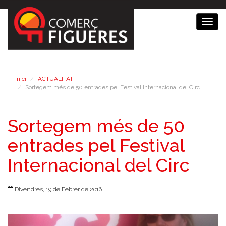
Togg
navig
Inici
ACTUALITAT
Sortegem més de 50 entrades pel Festival Internacional del Circ
Sortegem més de 50
entrades pel Festival
Internacional del Circ
Divendres, 19 de Febrer de 2016