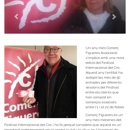
Un any més Comerç
Figueres Associació
s'implica amb una nova
edició del Festival
Internacional del Circ.
Aquest any l'entitat ha
sortejat les més de 50
entrades per diferents
sessions del Festival
entre els clients que
han comprat en
comerços associats
entre l'1 i el 22 de febrer.
Comerç Figueres és un
any més mecenes del
Festival Internacional del Circ i ho fa perquè considera que aquest és un
important esdeveniment per la nostra ciutat i la situa en l'imaginari de