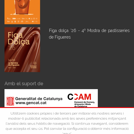
Figa dolça '26 - 4º Mostra de pastisseries
de Figueres
Amb el suport de
Utilitzem cookies pròpies i de tercers per millorar els nostres serveis i
mostrar-li publicitat relacionada amb les seves preferències mitjançant
l'anàlisi dels seus hàbits de navegació. Si contínua navegant, considerem
que accepta el seu ús. Pot canviar la configuració o obtenir més informació
‘aquí’.