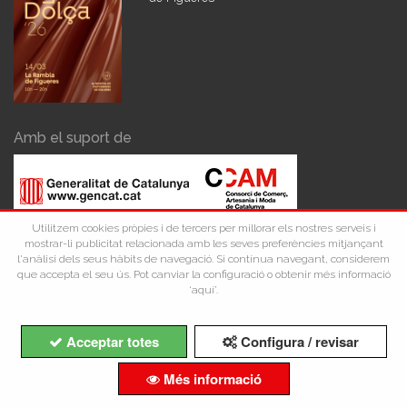
Amb el suport de
Utilitzem cookies pròpies i de tercers per millorar els nostres serveis i
mostrar-li publicitat relacionada amb les seves preferències mitjançant
l'anàlisi dels seus hàbits de navegació. Si contínua navegant, considerem
que accepta el seu ús. Pot canviar la configuració o obtenir més informació
‘aquí’.
Acceptar totes
Configura / revisar
Copyright ©Comerç Figueres 2026
Més informació
Avís Legal
Política de Privacidad
Política de Cookies