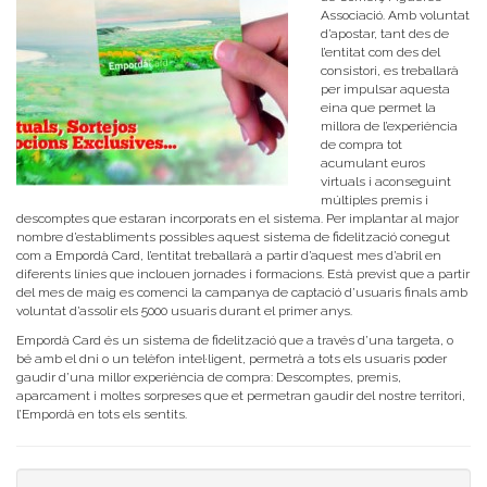
Associació. Amb voluntat
d’apostar, tant des de
l’entitat com des del
consistori, es treballarà
per impulsar aquesta
eina que permet la
millora de l’experiència
de compra tot
acumulant euros
virtuals i aconseguint
múltiples premis i
descomptes que estaran incorporats en el sistema. Per implantar al major
nombre d’establiments possibles aquest sistema de fidelització conegut
com a Empordà Card, l’entitat treballarà a partir d’aquest mes d’abril en
diferents línies que inclouen jornades i formacions. Està previst que a partir
del mes de maig es comenci la campanya de captació d’usuaris finals amb
voluntat d’assolir els 5000 usuaris durant el primer anys.
Empordà Card és un sistema de fidelització que a través d’una targeta, o
bé amb el dni o un telèfon intel·ligent, permetrà a tots els usuaris poder
gaudir d’una millor experiència de compra: Descomptes, premis,
aparcament i moltes sorpreses que et permetran gaudir del nostre territori,
l’Empordà en tots els sentits.