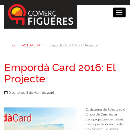
Togg
navig
Inici
ACTUALITAT
Empordà Card 2016: El Projecte
Empordà Card 2016: El
Projecte
Divendres, 8 de Abril de 2016
El sistema de fidelització
Empordà Card és un
dels projectes de treball
claus per la nova Junta
de Comerç Figueres