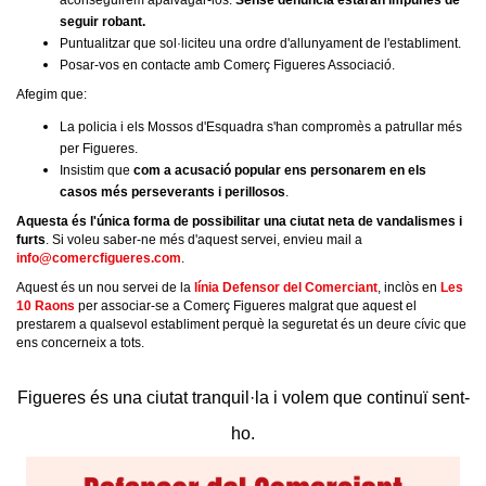
aconseguirem apaivagar-los.
Sense denúncia estaran impunes de
seguir robant.
Puntualitzar que sol·liciteu una ordre d'allunyament de l'establiment.
Posar-vos en contacte amb Comerç Figueres Associació.
Afegim que:
La policia i els Mossos d'Esquadra s'han compromès a patrullar més
per Figueres.
Insistim que
com a acusació popular ens personarem en els
casos més perseverants i perillosos
.
Aquesta és l'única forma de possibilitar una ciutat neta de vandalismes i
furts
. Si voleu saber-ne més d'aquest servei, envieu mail a
info@comercfigueres.com
.
Aquest és un nou servei de la
línia Defensor del Comerciant
, inclòs en
Les
10 Raons
per associar-se a Comerç Figueres malgrat que aquest el
prestarem a qualsevol establiment perquè la seguretat és un deure cívic que
ens concerneix a tots.
Figueres és una ciutat tranquil·la i volem que continuï sent-
ho.