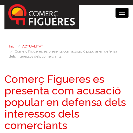
Togg
navig
Inici
ACTUALITAT
Comerç Figueres es presenta com acusació popular en defensa
dels interessos dels comerciants
Comerç Figueres es
presenta com acusació
popular en defensa dels
interessos dels
comerciants