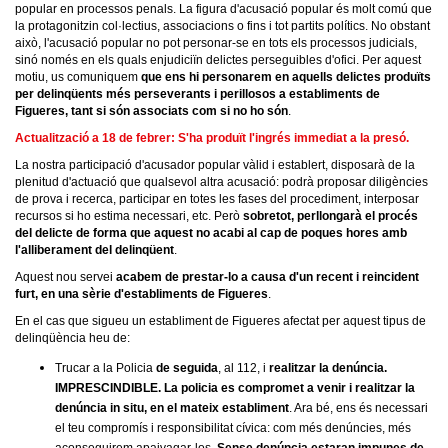
popular en processos penals.
La figura d'acusació popular és molt comú que
la protagonitzin col·lectius, associacions o fins i tot partits polítics. No obstant
això, l'acusació popular no pot personar-se en tots els processos judicials,
sinó només en els quals enjudiciïn delictes perseguibles d'ofici. Per aquest
motiu, us comuniquem
que ens hi personarem en aquells delictes produïts
per delinqüents més perseverants i perillosos a establiments de
Figueres, tant si són associats com si no ho són
.
Actualització a 18 de febrer: S'ha produït l'ingrés immediat a la presó.
La nostra participació d'acusador popular vàlid i establert, disposarà de la
plenitud d'actuació que qualsevol altra acusació: podrà proposar diligències
de prova i recerca, participar en totes les fases del procediment, interposar
recursos si ho estima necessari, etc. Però
sobretot, perllongarà el procés
del delicte de forma que aquest no acabi al cap de poques hores amb
l'alliberament del delinqüent
.
Aquest nou servei
acabem de prestar-lo a causa d'un recent i reincident
furt, en una sèrie d'establiments de Figueres
.
En el cas que sigueu un establiment de Figueres afectat per aquest tipus de
delinqüència heu de:
Trucar a la Policia
de seguida
, al 112, i
realitzar la denúncia.
IMPRESCINDIBLE. La policia es compromet a venir i realitzar la
denúncia in situ, en el mateix establiment
. Ara bé, ens és necessari
el teu compromís i responsibilitat cívica: com més denúncies, més