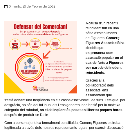
Dimarts, 16 de Febrer de 2021
A causa d'un recent i
reincident furt en una
sèrie d'establiments
de Figueres,
Comerç
Figueres Associació ha
decidit que
es presenta com
acusació popular en el
cas de furts a Figueres
per part de delinqüent
reincidents
.
Gràcies a la
col·laboració dels
associats, ens
assabentem que
s'està donant una freqüència en els casos d'incivisme i de furts. Fets que, per
desgràcia, no són del tot inusuals i ens generen indefensió per la mateixa
categoria del robatori,
on el delinqüent és posat en llibertat poques hores
després de produir-se l'acte.
Com a persona jurídica formalment constituïda, Comerç Figueres es troba
legitimada
a través dels nostres representants legals,
per exercir d'acusació