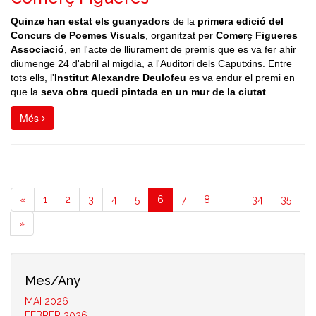
Quinze han estat els guanyadors
de la
primera edició del
Concurs de Poemes Visuals
, organitzat per
Comerç Figueres
Associació
, en l'acte de lliurament de premis que es va fer ahir
diumenge 24 d'abril al migdia, a l'Auditori dels Caputxins. Entre
tots ells, l'
Institut Alexandre Deulofeu
es va endur el premi en
que la
seva obra quedi pintada en un mur de la ciutat
.
Més
«
1
2
3
4
5
6
7
8
...
34
35
»
Mes/Any
MAI 2026
FEBRER 2026