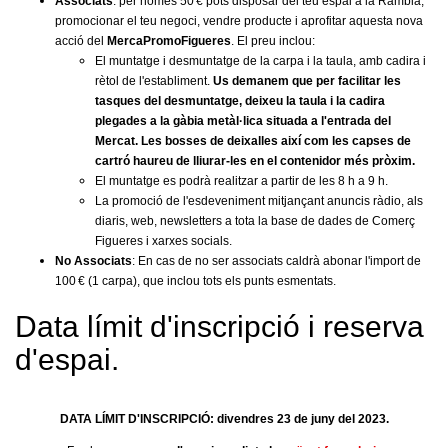
Associats
: per només 50 € pots disposar del teu espai a la Rambla,
promocionar el teu negoci, vendre producte i aprofitar aquesta nova
acció del
MercaPromoFigueres
. El preu inclou:
El muntatge i desmuntatge de la carpa i la taula, amb cadira i
rètol de l'establiment.
Us demanem que per facilitar les
tasques del desmuntatge, deixeu la taula i la cadira
plegades a la gàbia metàl·lica situada a l'entrada del
Mercat.
Les bosses de deixalles així com les capses de
cartró haureu de lliurar-les en el contenidor més pròxim.
El muntatge es podrà realitzar a partir de les 8 h a 9 h.
La promoció de l'esdeveniment mitjançant anuncis ràdio, als
diaris, web, newsletters a tota la base de dades de Comerç
Figueres i xarxes socials.
No Associats
: En cas de no ser associats caldrà abonar l'import de
100 € (1 carpa), que inclou tots els punts esmentats.
Data límit d'inscripció i reserva
d'espai.
DATA LÍMIT D'INSCRIPCIÓ: divendres 23 de juny del 2023.