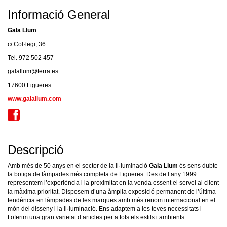
Informació General
Gala Llum
c/ Col·legi, 36
Tel. 972 502 457
galallum@terra.es
17600 Figueres
www.galallum.com
Descripció
Amb més de 50 anys en el sector de la il·luminació
Gala Llum
és sens dubte
la botiga de làmpades més completa de Figueres. Des de l’any 1999
representem l’experiència i la proximitat en la venda essent el servei al client
la màxima prioritat.
Disposem d’una àmplia exposició permanent de l’última
tendència en làmpades de les marques amb més renom internacional en el
món del disseny i la il·luminació.
Ens adaptem a les teves necessitats i
t’oferim una gran varietat d’articles per a tots els estils i ambients.