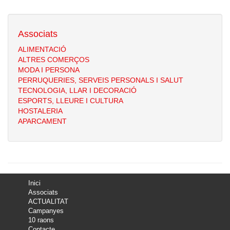
Associats
ALIMENTACIÓ
ALTRES COMERÇOS
MODA I PERSONA
PERRUQUERIES, SERVEIS PERSONALS I SALUT
TECNOLOGIA, LLAR I DECORACIÓ
ESPORTS, LLEURE I CULTURA
HOSTALERIA
APARCAMENT
Inici
Associats
ACTUALITAT
Campanyes
10 raons
Contacte