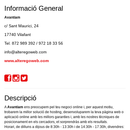
Informació General
Avantiam
c/ Sant Maurici, 24
17740 Vilafant
Tel. 872 989 392 / 972 18 33 56
info@alteregoweb.com
www.alteregoweb.com
Descripció
A
Avantiam
ens preocupem pel teu negoci online i, per aquest motiu,
trobarem la millor solució de hosting, desenvoluparem la teva pàgina web o
aplicació online amb les millors garanties i, amb les nostres tècniques de
posicionament en els cercadors, et sorprendràs amb els resultats.
Horari, de dilluns a dijous de 8:30h - 13:30h i de 14:30h - 17:30h, divendres: