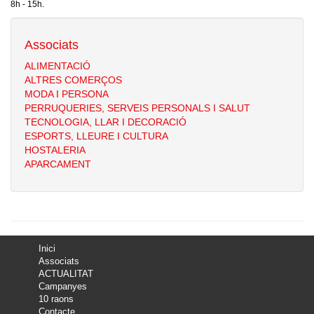
8h - 15h.
Associats
ALIMENTACIÓ
ALTRES COMERÇOS
MODA I PERSONA
PERRUQUERIES, SERVEIS PERSONALS I SALUT
TECNOLOGIA, LLAR I DECORACIÓ
ESPORTS, LLEURE I CULTURA
HOSTALERIA
APARCAMENT
Inici
Associats
ACTUALITAT
Campanyes
10 raons
Contacte