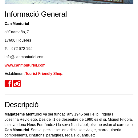
Informació General
Can Monturiol
c/ Caamaño, 7
17600 Figueres
Tel. 972 672 195
info@canmonturiol.com
www.canmonturiol.com
Establiment
Tourist Friendly Shop
.
Descripció
Magatzems Monturiol
va ser fundat l'any 1945 per Felip Frigola i
Josefina Revidiego. Des de l'1 de desembre de 1990 és el sr. Miquel Frigola,
la seva dona Neus Fernández i la seva filla Isabel, els que estan al càrrec de
Can Monturiol
. Som especialistes en articles de viatge, marroquineria,
complements, cinturons, paraigües, regals, guants, etc.