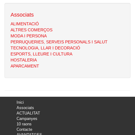
Associats
ALIMENTACIÓ
ALTRES COMERÇOS
MODA I PERSONA
PERRUQUERIES, SERVEIS PERSONALS I SALUT
TECNOLOGIA, LLAR I DECORACIÓ
ESPORTS, LLEURE I CULTURA
HOSTALERIA
APARCAMENT
Inici
Associats
ACTUALITAT
Campanyes
10 raons
Contacte
AVANTATGES