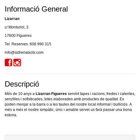
Informació General
Lizarran
c/ Monturiol, 3
17600 Figueres
Tel. Reserves. 608 990 315
info@sidreriatxots.com
Descripció
Més de 10 anys a
Lizarran Figueres
servint tapes i racions, fredes i calentes,
senzilles i sofisticades, totes elaborades amb productes de qualitat.
Es
poden menjar a la barra o a les taules del nostre local informal i bulliciós.
A
més a més el nostre simpàtic, únic i amable servei us farà passar una bona
estona.