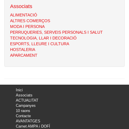
Associats
ALIMENTACIÓ
ALTRES COMERÇOS
MODA I PERSONA
PERRUQUERIES, SERVEIS PERSONALS I SALUT
TECNOLOGIA, LLAR I DECORACIÓ
ESPORTS, LLEURE I CULTURA
HOSTALERIA
APARCAMENT
Inici
Associats
ACTUALITAT
Campanyes
10 raons
Contacte
AVANTATGES
Carnet AMPA i DOFÍ