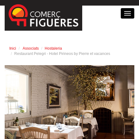
Toggl
navig
Inici
Associats
Hostaleria
Restaurant Pelegri - Hotel Pirineos by Pierre et vacances