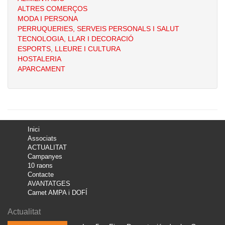
ALTRES COMERÇOS
MODA I PERSONA
PERRUQUERIES, SERVEIS PERSONALS I SALUT
TECNOLOGIA, LLAR I DECORACIÓ
ESPORTS, LLEURE I CULTURA
HOSTALERIA
APARCAMENT
Inici
Associats
ACTUALITAT
Campanyes
10 raons
Contacte
AVANTATGES
Carnet AMPA i DOFÍ
Actualitat