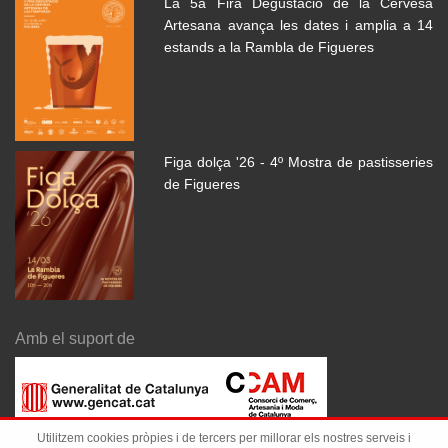
La 5a Fira Degustació de la Cervesa
Artesana avança les dates i amplia a 14
estands a la Rambla de Figueres
Figa dolça '26 - 4º Mostra de pastisseries
de Figueres
Amb el suport de
Utilitzem cookies pròpies i de tercers per millorar els nostres serveis i