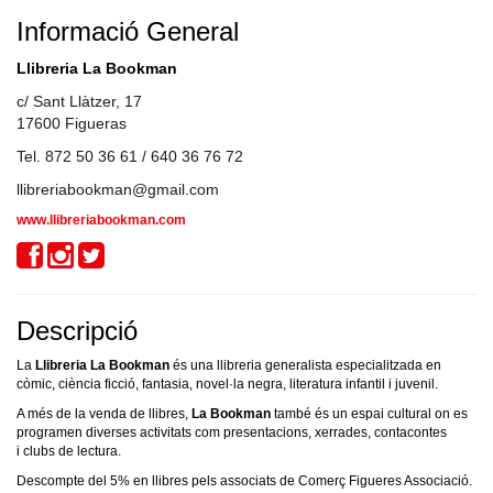
Informació General
Llibreria La Bookman
c/ Sant Llàtzer, 17
17600 Figueras
Tel. 872 50 36 61 / 640 36 76 72
llibreriabookman@gmail.com
www.llibreriabookman.com
Descripció
La
Llibreria La Bookman
és una llibreria generalista especialitzada en
còmic, ciència ficció, fantasia, novel·la negra, literatura infantil i juvenil.
A més de la venda de llibres,
La Bookman
també és un espai cultural on es
programen diverses activitats com presentacions, xerrades, contacontes
i clubs de lectura.
Descompte del 5% en llibres pels associats de Comerç Figueres Associació.