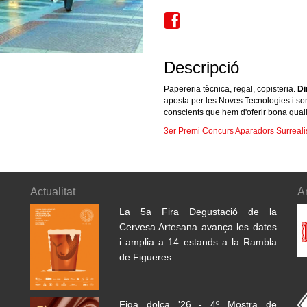
Descripció
Papereria tècnica, regal, copisteria.
Di
aposta per les Noves Tecnologies i s
conscients que hem d'oferir bona quali
3er Premi Concurs Aparadors Surreali
Actualitat
A
La 5a Fira Degustació de la
Cervesa Artesana avança les dates
i amplia a 14 estands a la Rambla
de Figueres
Figa dolça '26 - 4º Mostra de