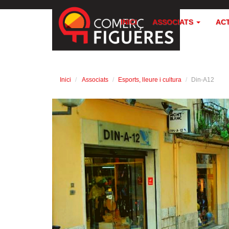
INICI
ASSOCIATS
AC
Inici
Associats
Esports, lleure i cultura
Din-A12