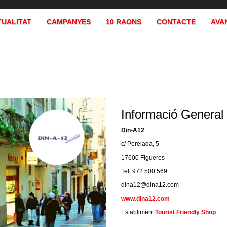
TUALITAT
CAMPANYES
10 RAONS
CONTACTE
AVA
Informació General
Din-A12
c/ Perelada, 5
17600 Figueres
Tel. 972 500 569
dina12@dina12.com
www.dina12.com
Establiment
Tourist Friendly Shop
.