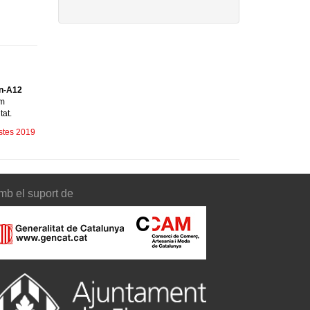
n-A12
om
tat.
stes 2019
mb el suport de