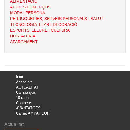
ALIMENTACIÓ
ALTRES COMERÇOS
MODA I PERSONA
PERRUQUERIES, SERVEIS PERSONALS I SALUT
TECNOLOGIA, LLAR I DECORACIÓ
ESPORTS, LLEURE I CULTURA
HOSTALERIA
APARCAMENT
Inici
Associats
ACTUALITAT
Campanyes
10 raons
Contacte
AVANTATGES
Carnet AMPA i DOFÍ
Actualitat