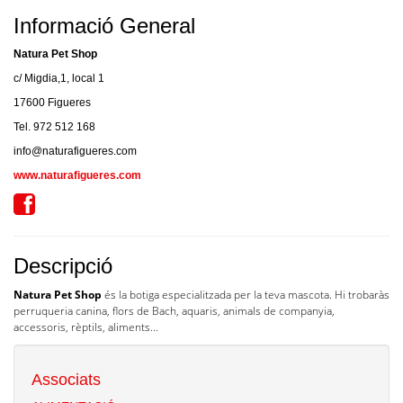
Informació General
Natura Pet Shop
c/ Migdia,1, local 1
17600 Figueres
Tel. 972 512 168
info@naturafigueres.com
www.naturafigueres.com
Descripció
Natura Pet
Shop
és la botiga especialitzada per la teva mascota. Hi trobaràs
perruqueria canina, flors de
Bach
, aquaris, animals de companyia,
accessoris, rèptils, aliments...
Associats