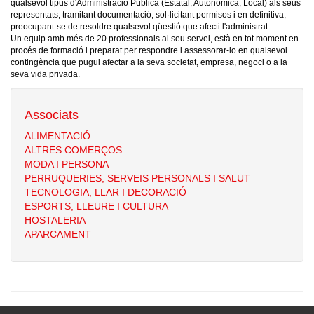
qualsevol tipus d'Administració Pública (Estatal, Autonòmica, Local) als seus
representats, tramitant documentació, sol·licitant permisos i en definitiva,
preocupant-se de resoldre qualsevol qüestió que afecti l'administrat.
Un equip amb més de 20 professionals al seu servei, està en tot moment en
procés de formació i preparat per respondre i assessorar-lo en qualsevol
contingència que pugui afectar a la seva societat, empresa, negoci o a la
seva vida privada.
Associats
ALIMENTACIÓ
ALTRES COMERÇOS
MODA I PERSONA
PERRUQUERIES, SERVEIS PERSONALS I SALUT
TECNOLOGIA, LLAR I DECORACIÓ
ESPORTS, LLEURE I CULTURA
HOSTALERIA
APARCAMENT