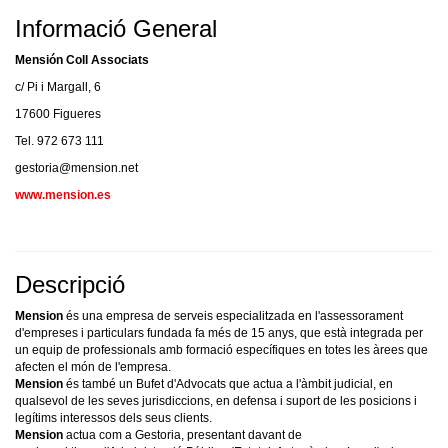
Informació General
Mensión Coll Associats
c/ Pi i Margall, 6
17600 Figueres
Tel. 972 673 111
gestoria@mension.net
www.mension.es
Descripció
Mension
és una empresa de serveis especialitzada en l'assessorament
d'empreses i particulars fundada fa més de 15 anys, que està integrada per
un equip de professionals amb formació específiques en totes les àrees que
afecten el món de l'empresa.
Mension
és també un Bufet d'Advocats que actua a l'àmbit judicial, en
qualsevol de les seves jurisdiccions, en defensa i suport de les posicions i
legítims interessos dels seus clients.
Mension
actua com a Gestoria, presentant davant de