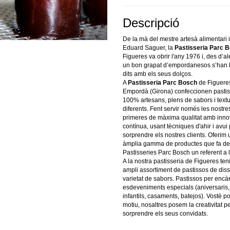
Descripció
De la mà del mestre artesà alimentari i
Eduard Saguer, la
Pastisseria Parc 
Figueres va obrir l'any 1976 i, des d’a
un bon grapat d’empordanesos s’han l
dits amb els seus dolços.
A
Pastisseria Parc Bosch
de Figueres
Empordà (Girona) confeccionen pasti
100% artesans, plens de sabors i text
diferents. Fent servir només les nostre
primeres de màxima qualitat amb inno
contínua, usant tècniques d'ahir i avui
sorprendre els nostres clients. Oferim
àmplia gamma de productes que fa de
Pastisseries Parc Bosch un referent a 
A la nostra pastisseria de Figueres te
ampli assortiment de pastissos de di
varietat de sabors. Pastissos per encà
esdeveniments especials (aniversaris,
infantils, casaments, batejos). Vostè pot
motiu, nosaltres posem la creativitat p
sorprendre els seus convidats.