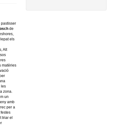
 pastisser
Bosch
de
leshores,
lepat els
, Alt
ssos
ures
s matèries
vació
 per
 una
 les
la zona.
nim un
sseny amb
rrec per a
 festes
 triar el
er