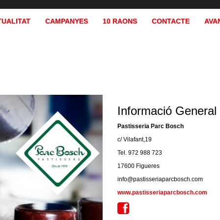
TUALITAT
CAMPANYES
10 RAONS
CONTACTE
AVA
Informació General
Pastisseria Parc Bosch
c/ Vilafant,19
Tel. 972 988 723
17600 Figueres
info@pastisseriaparcbosch.com
www.pastisseriaparcbosch.com