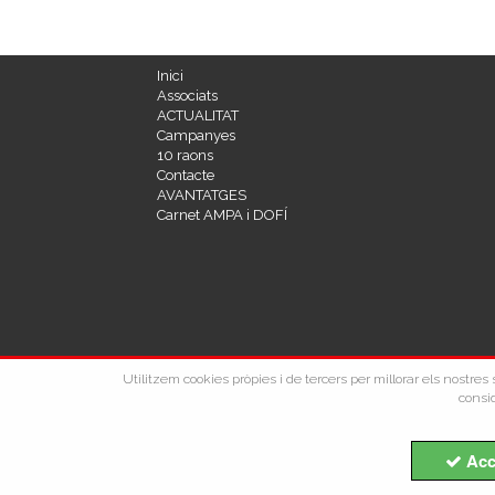
Inici
Associats
ACTUALITAT
Campanyes
10 raons
Contacte
AVANTATGES
Carnet AMPA i DOFÍ
Utilitzem cookies pròpies i de tercers per millorar els nostre
consid
Acc