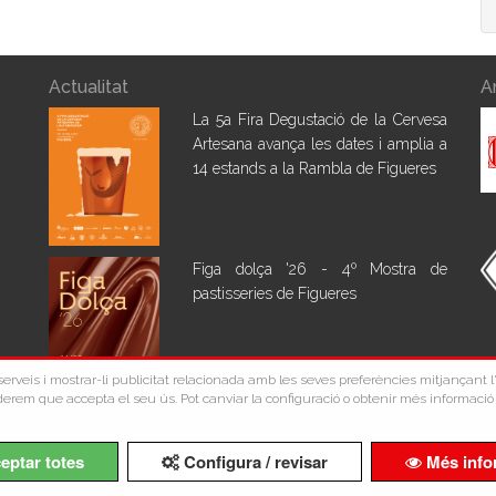
Actualitat
A
La 5a Fira Degustació de la Cervesa
Artesana avança les dates i amplia a
14 estands a la Rambla de Figueres
Figa dolça '26 - 4º Mostra de
pastisseries de Figueres
s serveis i mostrar-li publicitat relacionada amb les seves preferències mitjançant
erem que accepta el seu ús. Pot canviar la configuració o obtenir més informació 
Copyright ©Comerç Figueres 2026
eptar totes
Configura / revisar
Més info
Avís Legal
Política de Privacidad
Política de Cookies