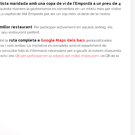
alista maridada amb una copa de vi de l'Empordà a un preu de 4
aquesta manera la gastronomia es converteix en un motiu més per visitar
a capital de l’Alt Empordà pot ser un cop més, el destí de la nostra
 millor restaurant
. Per participar activament en aquest sorteig, els
 seu restaurant preferit.
bil la
ruta completa a
Google Maps dels bars
geolocalitzades
ia i com arribar. La iniciativa es completa amb el repartiment de
à consultar tota la informació necessària per a gaudir al màxim d’aquesta
ris i els
QR per participar en la votació del millor restaurant
i el QR de la