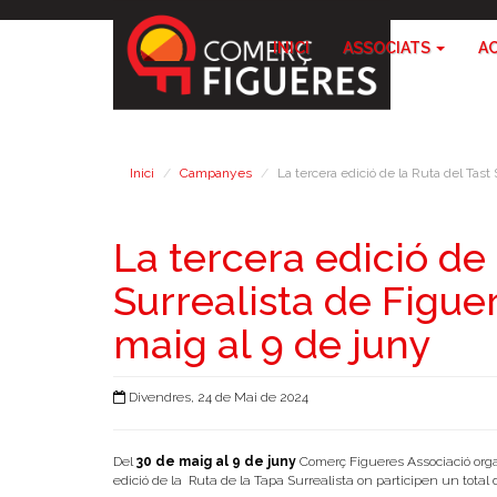
INICI
ASSOCIATS
A
Inici
Campanyes
La tercera edició de la Ruta del Tast
La tercera edició de 
Surrealista de Figuer
maig al 9 de juny
Divendres, 24 de Mai de 2024
Del
30 de maig al 9 de juny
Comerç Figueres Associació orga
edició de la Ruta de la Tapa Surrealista on participen un total