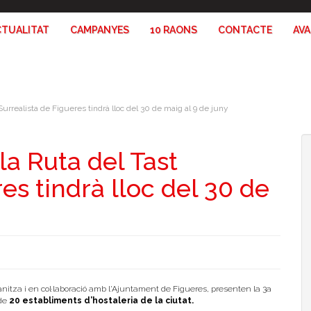
CTUALITAT
CAMPANYES
10 RAONS
CONTACTE
AV
 Surrealista de Figueres tindrà lloc del 30 de maig al 9 de juny
la Ruta del Tast
es tindrà lloc del 30 de
nitza i en col·laboració amb l'Ajuntament de Figueres, presenten la 3a
 de
20 establiments d’hostaleria de la ciutat.