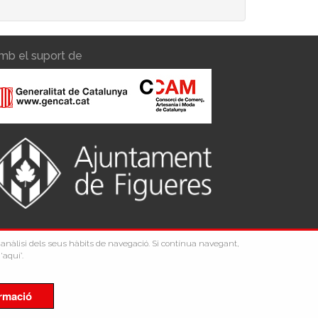
mb el suport de
 l'anàlisi dels seus hàbits de navegació. Si contínua navegant,
‘aquí’.
rmació