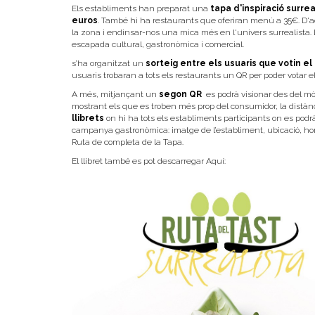
Els establiments han preparat una
tapa d'inspiració surre
euros
. També hi ha restaurants que oferiran menú a 35€. D'
la zona i endinsar-nos una mica més en l'univers surrealista. L
escapada cultural, gastronòmica i comercial.
s’ha organitzat un
sorteig entre els usuaris que votin el
usuaris trobaran a tots els restaurants un QR per poder votar el
A més, mitjançant un
segon QR
es podrà visionar des del mò
mostrant els que es troben més prop del consumidor, la distànc
llibrets
on hi ha tots els establiments participants on es podr
campanya gastronòmica: imatge de l’establiment, ubicació, hora
Ruta de completa de la Tapa.
El llibret també es pot descarregar Aquí: