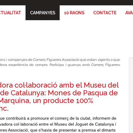
CTUALITAT
CAMPANYES
10 RAONS
CONTACTE
AV
ons i campanyes de Comerç Figueres Associació que estan vigents o que
a teva experiència de compra. Participa i guanya amb Comerç Figueres
ora col·laboració amb el Museu del
 de Catalunya: Mones de Pasqua de
 Marquina, un producte 100%
nc.
ue contribuirà a promoure el comerç de la ciutat, informem de
ovadora col·laboració entre el Museu del Joguet de Catalunya i
es Associació, que s'havia de presentar a premsa el dimarts