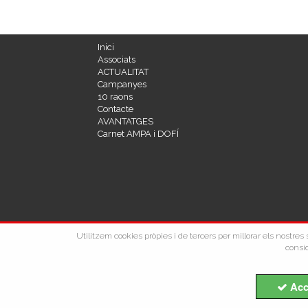
Inici
Associats
ACTUALITAT
Campanyes
10 raons
Contacte
AVANTATGES
Carnet AMPA i DOFÍ
Utilitzem cookies pròpies i de tercers per millorar els nostre
consid
Acc