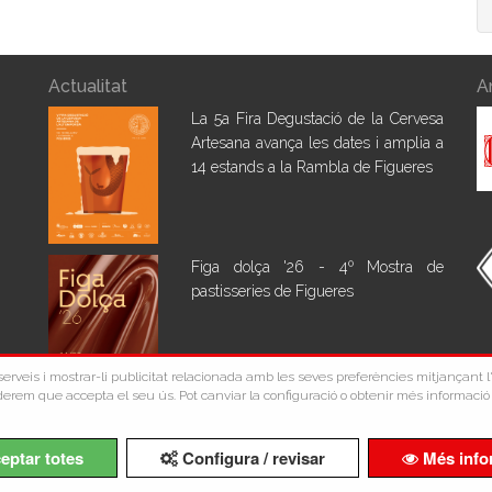
Actualitat
A
La 5a Fira Degustació de la Cervesa
Artesana avança les dates i amplia a
14 estands a la Rambla de Figueres
Figa dolça '26 - 4º Mostra de
pastisseries de Figueres
s serveis i mostrar-li publicitat relacionada amb les seves preferències mitjançant
erem que accepta el seu ús. Pot canviar la configuració o obtenir més informació 
Copyright ©Comerç Figueres 2026
eptar totes
Configura / revisar
Més info
Avís Legal
Política de Privacidad
Política de Cookies