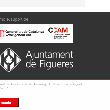
mb el suport de
 l'anàlisi dels seus hàbits de navegació. Si contínua navegant,
‘aquí’.
rmació