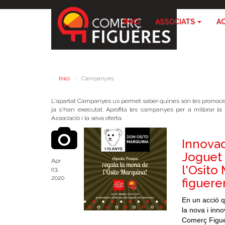
INICI
ASSOCIATS
A
Inici
Campanyes
L'apartat Campanyes us permet saber quines són les promoci
ja s'han executat. Aprofita les campanyes per a millorar l
Associació i la seva oferta.
Innovad
Joguet
Apr
l'Osito
03,
2020
figuere
En un acció q
la nova i inn
Comerç Figuer