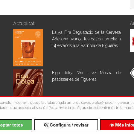
Actualitat
A
La 5a Fira Degustació de la Cervesa
Artesana avança les dates i amplia a
14 estands a la Rambla de Figueres
Figa dolça '26 - 4º Mostra de
pastisseries de Figueres
s serveis i mostrar-li publicitat relacionada amb les seves preferències mitjançant
erem que accepta el seu ús. Pot canviar la configuració o obtenir més informació 
Copyright ©Comerç Figueres 2026
eptar totes
Configura / revisar
Més info
Avís Legal
Política de Privacidad
Política de Cookies