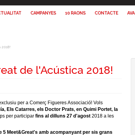
CTUALITAT
CAMPANYES
10 RAONS
CONTACTE
AV
a 2018!
eat de l'Acústica 2018!
xclusiu per a Comerç Figueres Associació! Vols
ía, Els Catarres, els Doctor Prats, en Quimi Portet, la
ps per participar
fins al dilluns 27 d'agost
2018 a les
de 5 Meet&Great's amb acompanyant per sis grans