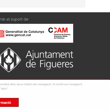
mb el suport de
 l'anàlisi dels seus hàbits de navegació. Si contínua navegant,
‘aquí’.
rmació