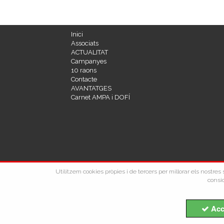
Inici
Associats
ACTUALITAT
Campanyes
10 raons
Contacte
AVANTATGES
Carnet AMPA i DOFÍ
Utilitzem cookies pròpies i de tercers per millorar els nostre
consid
Acc