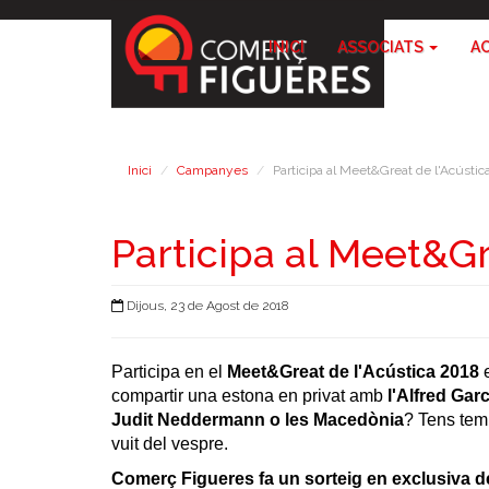
INICI
ASSOCIATS
A
Inici
Campanyes
Participa al Meet&Great de l'Acústic
Participa al Meet&Gr
Dijous, 23 de Agost de 2018
Participa en el
Meet&Great de l'Acústica 2018
e
compartir una estona en privat amb
l'Alfred Garc
Judit Neddermann o les Macedònia
? Tens tem
vuit del vespre.
Comerç Figueres fa un sorteig en exclusiva 