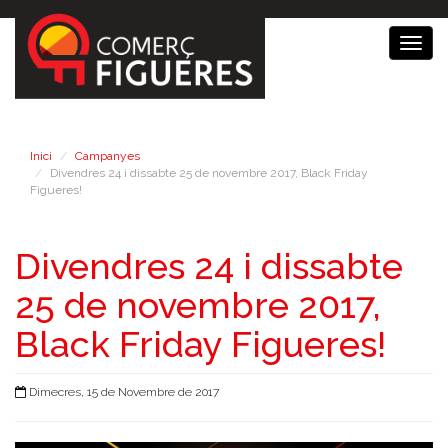
Togg
navig
Inici
Campanyes
Divendres 24 i dissabte 25 de novembre 2017, Black Friday
Figueres!
Divendres 24 i dissabte
25 de novembre 2017,
Black Friday Figueres!
Dimecres, 15 de Novembre de 2017