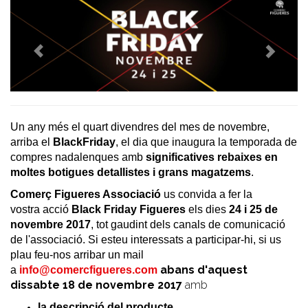
Un any més el quart divendres del mes de novembre,
arriba el
BlackFriday
, el dia que inaugura la temporada de
compres nadalenques amb
significatives rebaixes en
moltes botigues detallistes i grans magatzems
.
Comerç Figueres Associació
us convida a fer la
vostra acció
Black Friday Figueres
els dies
24 i 25 de
novembre 2017
, tot gaudint dels canals de comunicació
de l'associació. Si esteu interessats a participar-hi, si us
plau feu-nos arribar un mail
abans d'aquest
a
info@comercfigueres.com
dissabte 18 de novembre 2017
amb
la descripció del producte