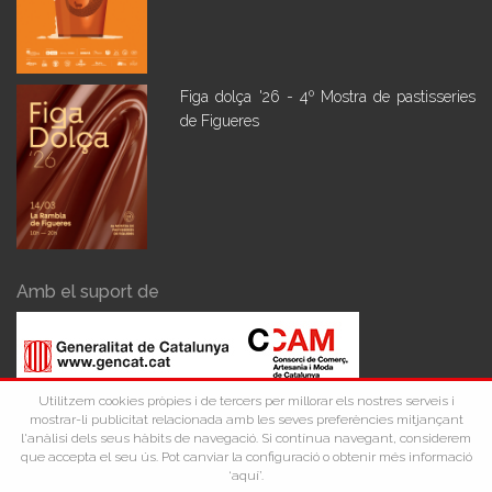
Figa dolça '26 - 4º Mostra de pastisseries
de Figueres
Amb el suport de
Utilitzem cookies pròpies i de tercers per millorar els nostres serveis i
mostrar-li publicitat relacionada amb les seves preferències mitjançant
l'anàlisi dels seus hàbits de navegació. Si contínua navegant, considerem
que accepta el seu ús. Pot canviar la configuració o obtenir més informació
‘aquí’.