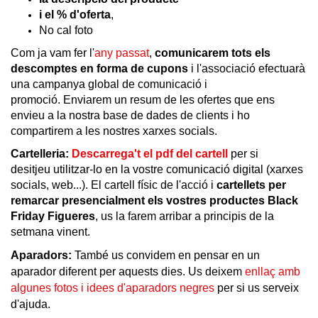
i el % d'oferta
,
No cal foto
Com ja vam fer l'
any passat
,
comunicarem tots els
descomptes en forma de cupons
i l'associació efectuarà
una campanya global de comunicació i
promoció.
Enviarem un resum de les ofertes que ens
envieu a la nostra base de dades de clients i ho
compartirem a les nostres xarxes socials.
Cartelleria:
Descarrega't el pdf del
cartell
per si
desitjeu
utilitzar-lo en la vostre comunicació digital (
xarxes
socials, web...).
El cartell físic de l'acció i
cartellets per
remarcar presencialment els vostres productes Black
Friday Figueres
,
us la farem arribar a principis de la
setmana vinent.
Aparadors:
També us convidem en pensar en un
aparador diferent per aquests dies. Us deixem
enllaç amb
algunes fotos i idees d'aparadors negres
per si us serveix
d'ajuda.