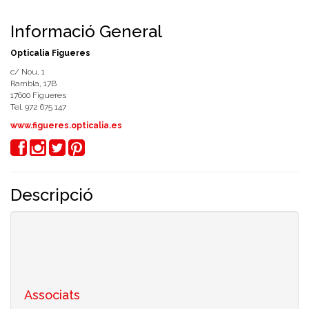
Informació General
Opticalia Figueres
c/ Nou, 1
Rambla, 17B
17600 Figueres
Tel. 972 675 147
www.figueres.opticalia.es
Descripció
Si t'agraden les ulleres, t'agrada
Opticalia
! Perquè anem de la mà de les
últimes tendències. Perquè et proposem un ampli catàleg d'ulleres perquè
trobis les que encaixen millor amb el teu estil. Perquè comptem amb
marques en exclusiva com
Mango, Pepe Jeans, Custo Barcelona,
Pull&Bear, Davidelfin, Amichi, Javier Larrainzar o El Caballo
. I perquè
traiem al mercat ofertes úniques en ulleres de sol i graduades.
Associats