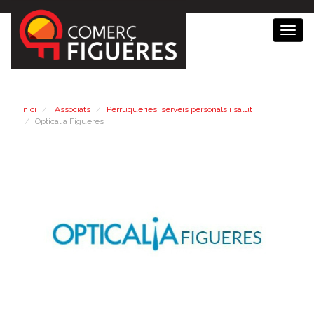
Togg
navig
Inici
Associats
Perruqueries, serveis personals i salut
Opticalia Figueres