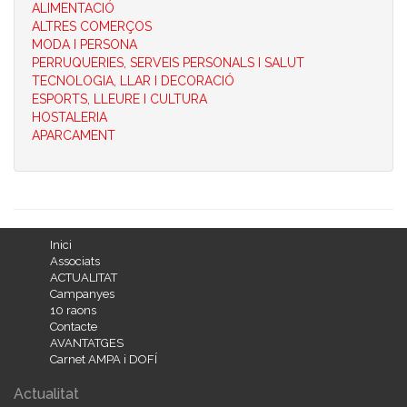
ALIMENTACIÓ
ALTRES COMERÇOS
MODA I PERSONA
PERRUQUERIES, SERVEIS PERSONALS I SALUT
TECNOLOGIA, LLAR I DECORACIÓ
ESPORTS, LLEURE I CULTURA
HOSTALERIA
APARCAMENT
Inici
Associats
ACTUALITAT
Campanyes
10 raons
Contacte
AVANTATGES
Carnet AMPA i DOFÍ
Actualitat