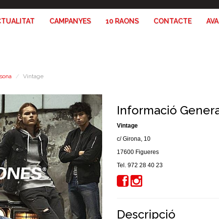
CTUALITAT
CAMPANYES
10 RAONS
CONTACTE
AV
rsona
Vintage
Informació Genera
Vintage
c/ Girona, 10
17600 Figueres
Tel. 972 28 40 23
Descripció