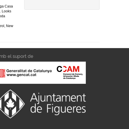
iga Casa
. Looks
moda
trol, New
mb el suport de