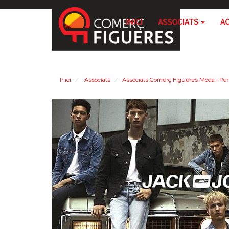
INICI
ASSOCIATS
A
Inici
Associats
Associats Comerç Figueres Moda i Pe