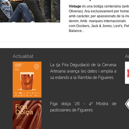
Vintage
és una botiga centenària (ant
Oliveras). Ara exclusivament per home
amb caràcter, per apassionats de la 
denim. Amb marques internacionals
com Dockers, Jack & Jones, Levi's, Pe
Balance...
Actualitat
A
La 5a Fira Degustació de la Cervesa
Artesana avança les dates i amplia a
14 estands a la Rambla de Figueres
Figa dolça '26 - 4º Mostra de
pastisseries de Figueres