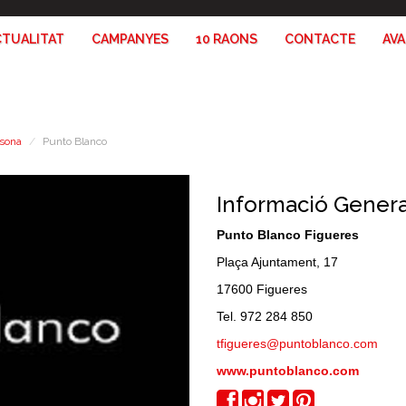
CTUALITAT
CAMPANYES
10 RAONS
CONTACTE
AV
rsona
Punto Blanco
Informació Genera
Punto Blanco Figueres
Plaça Ajuntament, 17
17600 Figueres
Tel. 972 284 850
tfigueres@puntoblanco.com
www.puntoblanco.com