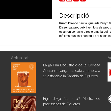
Descripció
Punto Blanco
neix a Igualada l'any 19
Dissenya, produeix i ven tots els prod
estan en contacte directe amb la pell,
màxima qualitat i confort, i per a tota la
Actualitat
A
La 5a Fira Degustació de la Cervesa
Artesana avança les dates i amplia a
14 estands a la Rambla de Figueres
Figa dolça '26 - 4º Mostra de
pastisseries de Figueres