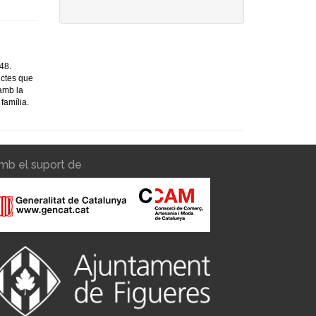
48.
uctes que
 amb la
 família.
mb el suport de