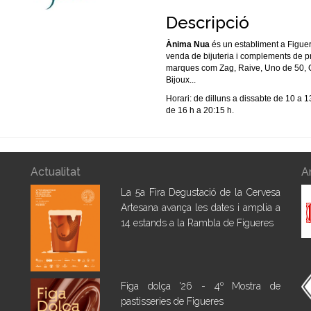
Descripció
Ànima Nua
és un establiment a Figue
venda de bijuteria i complements de p
marques com Zag, Raive, Uno de 50,
Bijoux...
Horari: de dilluns a dissabte de 10 a 1
de 16 h a 20:15 h.
Actualitat
A
La 5a Fira Degustació de la Cervesa
Artesana avança les dates i amplia a
14 estands a la Rambla de Figueres
Figa dolça '26 - 4º Mostra de
pastisseries de Figueres