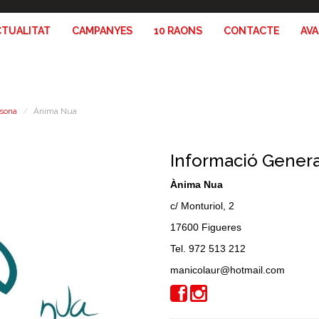
CTUALITAT
CAMPANYES
10 RAONS
CONTACTE
AV
rsona
Ànima Nua
Informació Genera
Ànima Nua
c/ Monturiol, 2
17600 Figueres
Tel. 972 513 212
manicolaur@hotmail.com