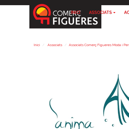
INICI
ASSOCIATS
A
Inici
Associats
Associats Comerç Figueres Moda i Pe