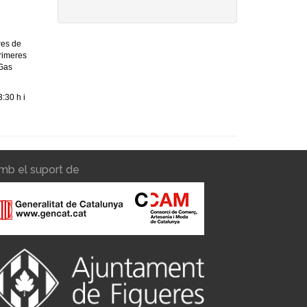
res de
rimeres
 Gas
3:30 h i
mb el suport de