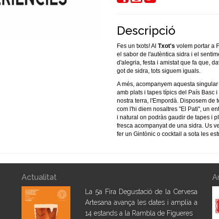
Descripció
Fes un txots! Al
Txot's
volem portar a 
el sabor de l'autèntica sidra i el sentim
d'alegria, festa i amistat que fa que, d
got de sidra, tots siguem iguals.
A més, acompanyem aquesta singular
amb plats i tapes típics del País Basc i
nostra terra, l'Empordà. D
isposem de t
com l'hi diem nosaltres "El Pati", un en
i natural on podràs gaudir de tapes i pl
fresca acompanyat de una sidra. Us ve
fer un Gintònic o cocktail a sota les est
Actualitat
A
La 5a Fira Degustació de la Cervesa
Artesana avança les dates i amplia a
14 estands a la Rambla de Figueres