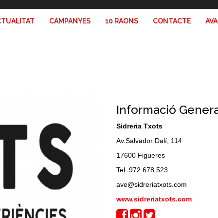
CTUALITAT
CAMPANYES
10 RAONS
CONTACTE
AV
Informació Genera
Sidreria Txots
Av.Salvador Dalí, 114
17600 Figueres
Tel. 972 678 523
ave@sidreriatxots.com
www.sidreriatxots.com