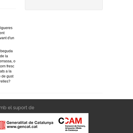
Figueres
ent
avant d'un
 beguda
 de la
errassa, o
torn fresc
ats a la
 de gust
relles?
mb el suport de