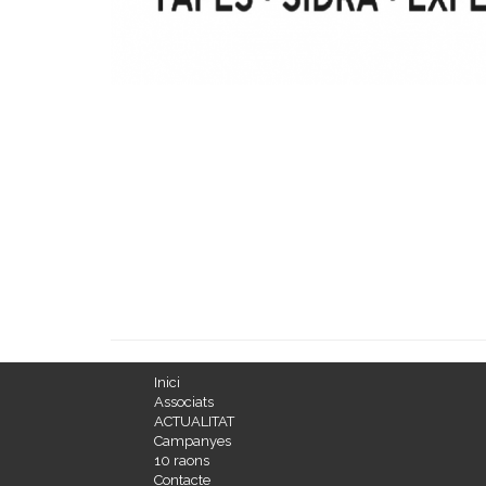
Inici
Associats
ACTUALITAT
Campanyes
10 raons
Contacte