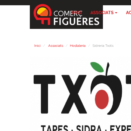
INICI
ASSOCIATS
A
Inici
Associats
Hostaleria
Sidreria Txots