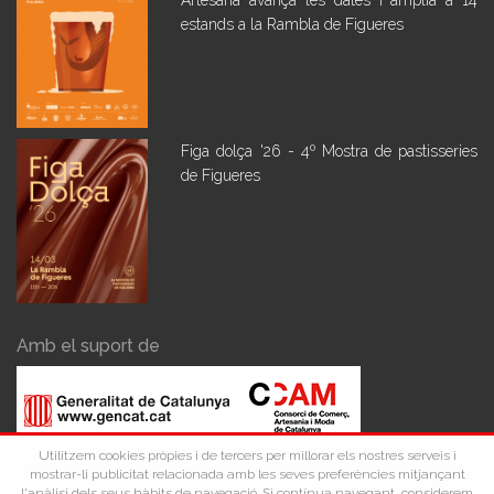
Artesana avança les dates i amplia a 14
estands a la Rambla de Figueres
Figa dolça '26 - 4º Mostra de pastisseries
de Figueres
Amb el suport de
Utilitzem cookies pròpies i de tercers per millorar els nostres serveis i
mostrar-li publicitat relacionada amb les seves preferències mitjançant
l'anàlisi dels seus hàbits de navegació. Si contínua navegant, considerem