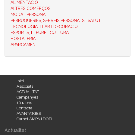
ALIMENTACIÓ
ALTRES COMERÇOS
MODA I PERSONA
PERRUQUERIES, SERVEIS PERSONALS I SALUT
TECNOLOGIA, LLAR I DECORACIÓ
ESPORTS, LLEURE I CULTURA
HOSTALERIA
APARCAMENT
Inici
Associats
ACTUALITAT
Campanyes
10 raons
Contacte
AVANTATGES
Carnet AMPA i DOFÍ
Actualitat