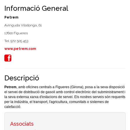
Informació General
Petrem
Avinguda Vilallonga, 61
17600 Figueres
Tel. 972 505 453
www.petrem.com
Descripció
Petrem
, amb oficines centrals a Figueres (Girona), posa a la seva disposició
el servei de distribució de gasoil amb control electrònic del subministrament i
la seva extensa xarxa d'estacions de servei. Els nostres serveis són requerits
per la indústria, el transport, l'agricultura, comunitats o sistemes de
calefacció.
Associats