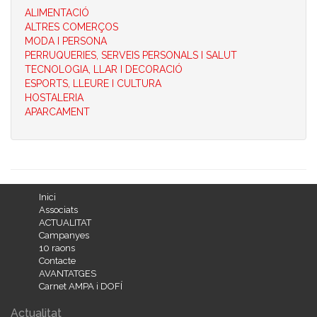
ALIMENTACIÓ
ALTRES COMERÇOS
MODA I PERSONA
PERRUQUERIES, SERVEIS PERSONALS I SALUT
TECNOLOGIA, LLAR I DECORACIÓ
ESPORTS, LLEURE I CULTURA
HOSTALERIA
APARCAMENT
Inici
Associats
ACTUALITAT
Campanyes
10 raons
Contacte
AVANTATGES
Carnet AMPA i DOFÍ
Actualitat