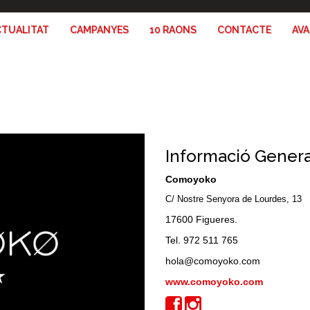
CTUALITAT
CAMPANYES
10 RAONS
CONTACTE
AV
Informació Genera
Comoyoko
C/ Nostre Senyora de Lourdes, 13
17600 Figueres.
Tel. 972 511 765
hola@comoyoko.com
www.comoyoko.com