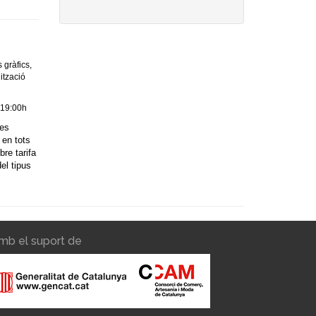
gràfics,
ització
 19:00h
res
en tots
re tarifa
el tipus
mb el suport de