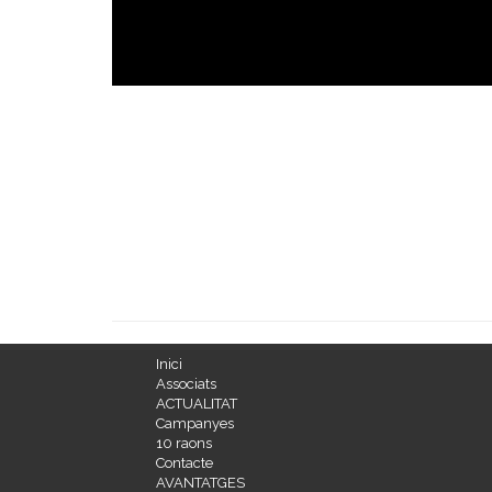
Inici
Associats
ACTUALITAT
Campanyes
10 raons
Contacte
AVANTATGES