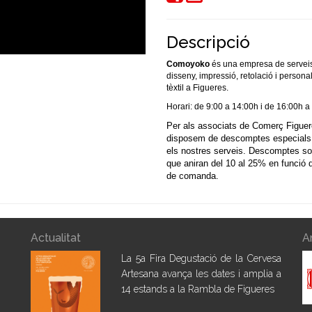
Descripció
Comoyoko
és una empresa de serveis 
disseny, impressió, retolació i personal
tèxtil a Figueres.
Horari: de 9:00 a 14:00h i de 16:00h a
Per als associats de Comerç Figue
disposem de descomptes especials 
els nostres serveis.
Descomptes sob
que aniran del 10 al 25% en funció d
de comanda.
Actualitat
A
La 5a Fira Degustació de la Cervesa
Artesana avança les dates i amplia a
14 estands a la Rambla de Figueres