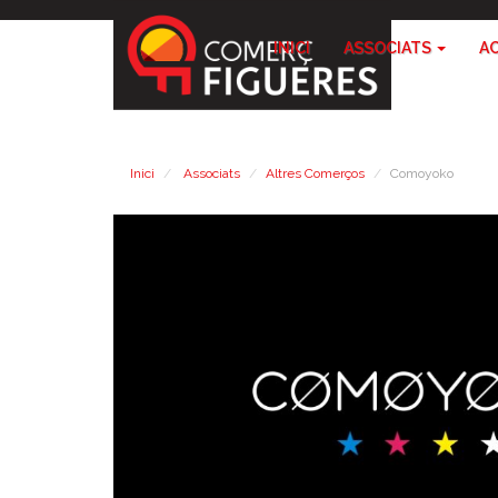
INICI
ASSOCIATS
A
Inici
Associats
Altres Comerços
Comoyoko