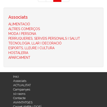
Associats
ALIMENTACIÓ
ALTRES COMERÇOS
MODA I PERSONA
PERRUQUERIES, SERVEIS PERSONALS I SALUT
TECNOLOGIA, LLAR I DECORACIÓ
ESPORTS, LLEURE I CULTURA
HOSTALERIA
APARCAMENT
Inici
Associats
ACTUALITAT
Campanyes
10 raons
Contacte
AVANTATGES
Carnet AMPA i DOFÍ